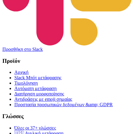
Προσθήκη στο Slack
Προϊόν
Αρχική
Slack Μπότ μετάφρασης
Τιμολόγηση
Αυτόματη μετάφραση
Διατήρηση μορφοποίησης
Αντιδράσεις με emoji σημαίας
Προστασία προσωπικών δεδομένων &amp; GDPR
Γλώσσες
Όλες οι 37+ γλώσσες
🇺🇸 Αγγλική μετάφραση