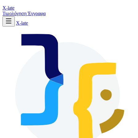
X-late
Τιμολόγηση
Έγγραφα
X-late