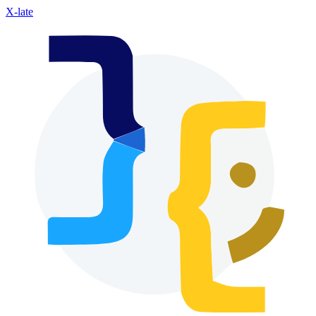
X-late