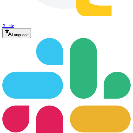
X-late
Language