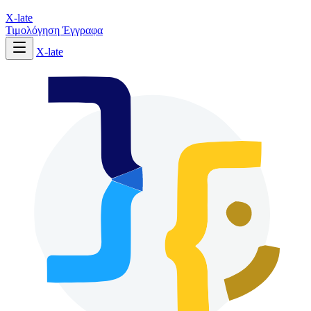
X-late
Τιμολόγηση
Έγγραφα
X-late