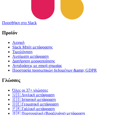
Προσθήκη στο Slack
Προϊόν
Αρχική
Slack Μπότ μετάφρασης
Τιμολόγηση
Αυτόματη μετάφραση
Διατήρηση μορφοποίησης
Αντιδράσεις με emoji σημαίας
Προστασία προσωπικών δεδομένων &amp; GDPR
Γλώσσες
Όλες οι 37+ γλώσσες
🇺🇸 Αγγλική μετάφραση
🇪🇸 Ισπανική μετάφραση
🇩🇪 Γερμανική μετάφραση
🇫🇷 Γαλλική μετάφραση
🇧🇷 Πορτογαλική (Βραζιλιάνα) μετάφραση