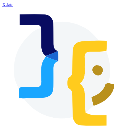
X-late