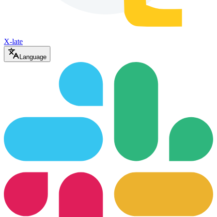
X-late
Language