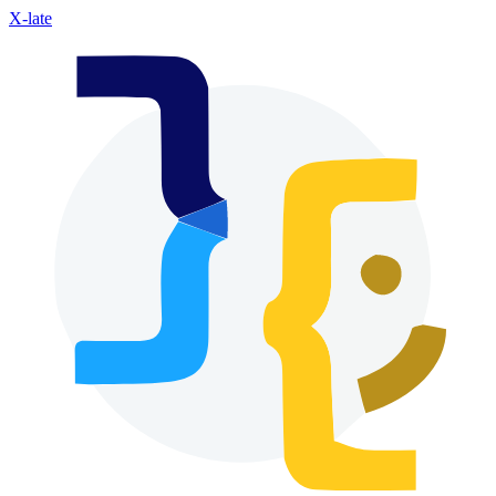
X-late