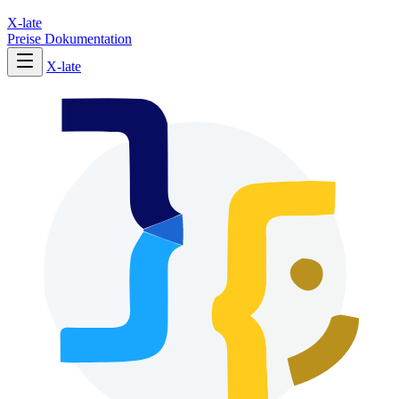
X-late
Preise
Dokumentation
X-late