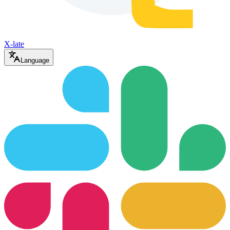
X-late
Language