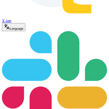
X-late
Language