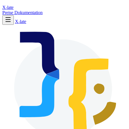
X-late
Preise
Dokumentation
X-late