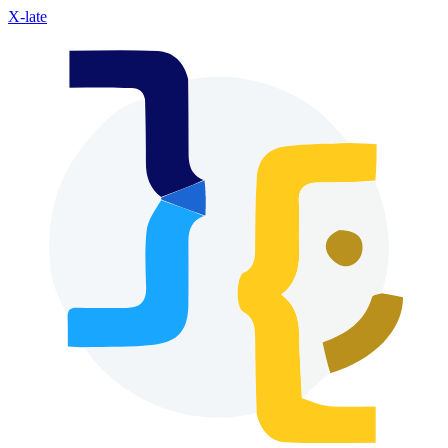
X-late