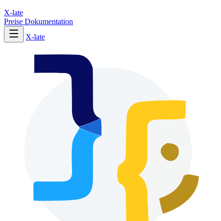
X-late
Preise
Dokumentation
X-late