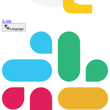
X-late
Language