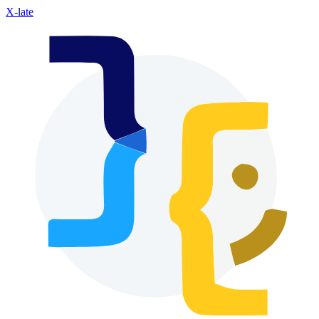
X-late