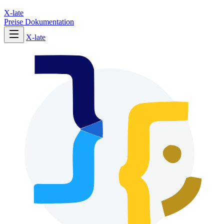
X-late
Preise
Dokumentation
X-late