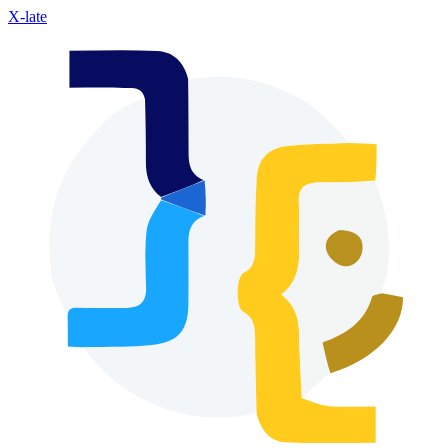
X-late