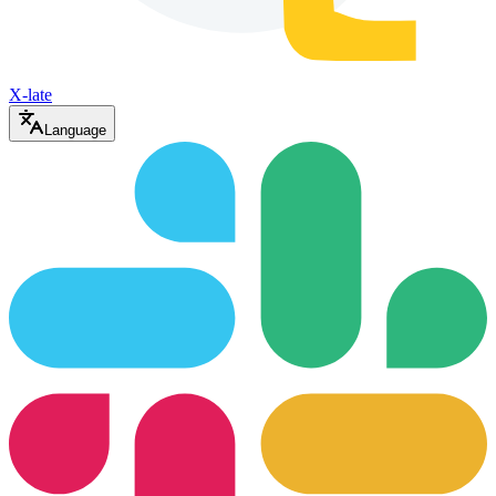
X-late
Language