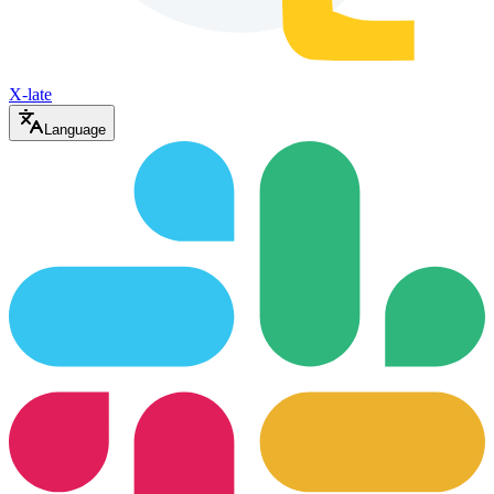
X-late
Language