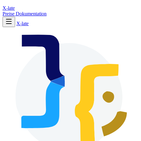
X-late
Preise
Dokumentation
X-late