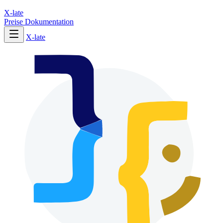
X-late
Preise
Dokumentation
X-late