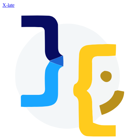
X-late