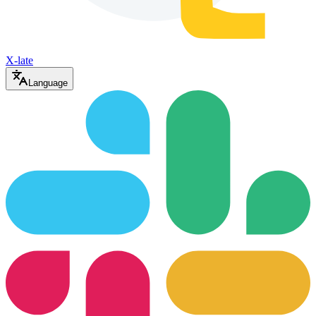
X-late
Language