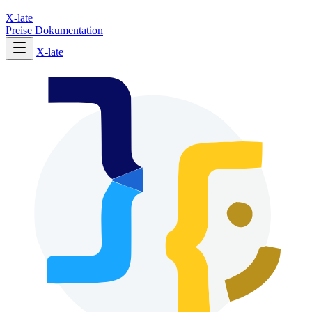
X-late
Preise
Dokumentation
X-late