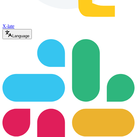
X-late
Language