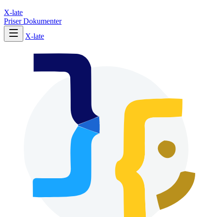
X-late
Priser
Dokumenter
X-late