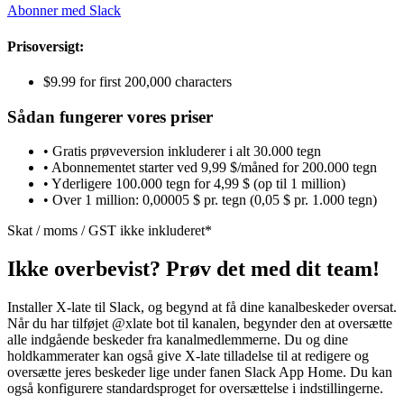
Abonner med Slack
Prisoversigt:
$9.99 for first 200,000 characters
Sådan fungerer vores priser
• Gratis prøveversion inkluderer i alt 30.000 tegn
• Abonnementet starter ved 9,99 $/måned for 200.000 tegn
• Yderligere 100.000 tegn for 4,99 $ (op til 1 million)
• Over 1 million: 0,00005 $ pr. tegn (0,05 $ pr. 1.000 tegn)
Skat / moms / GST ikke inkluderet*
Ikke overbevist? Prøv det med dit team!
Installer X-late til Slack, og begynd at få dine kanalbeskeder oversat.
Når du har tilføjet @xlate bot til kanalen, begynder den at oversætte
alle indgående beskeder fra kanalmedlemmerne. Du og dine
holdkammerater kan også give X-late tilladelse til at redigere og
oversætte jeres beskeder lige under fanen Slack App Home. Du kan
også konfigurere standardsproget for oversættelse i indstillingerne.