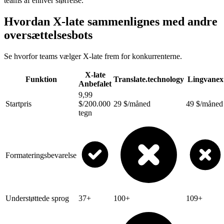
teams af enhver størrelse.
Hvordan X-late sammenlignes med andre
oversættelsesbots
Se hvorfor teams vælger X-late frem for konkurrenterne.
X-late
Funktion
Translate.technology
Lingvanex
Anbefalet
9,99
Startpris
$/200.000
29 $/måned
49 $/måned
tegn
Formateringsbevarelse
Understøttede sprog
37+
100+
109+