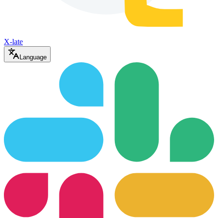
X-late
Language