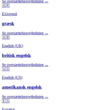
Se oversættelsesvejledning →
🇬🇷
Ελληνικά
græsk
Se oversættelsesvejledning →
🇬🇧
English (UK)
britisk engelsk
Se oversættelsesvejledning →
🇺🇸
English (US)
amerikansk engelsk
Se oversættelsesvejledning →
🇪🇸
Español