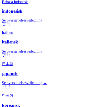
Bahasa Indonesia
indonesisk
Se oversættelsesvejledning →
🇮🇹
Italiano
italiensk
Se oversættelsesvejledning →
🇯🇵
日本語
japansk
Se oversættelsesvejledning →
🇰🇷
한국어
koreansk