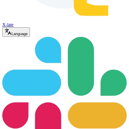
X-late
Language