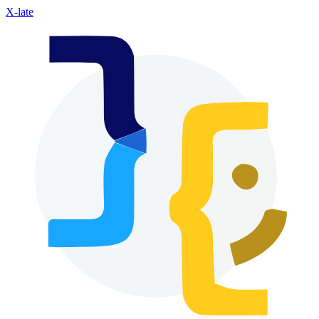
X-late