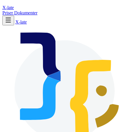
X-late
Priser
Dokumenter
X-late