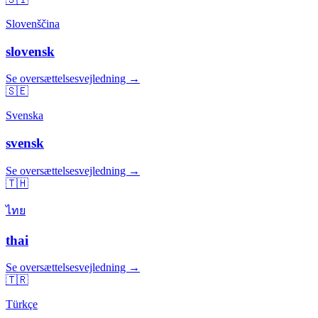
Slovenščina
slovensk
Se oversættelsesvejledning →
🇸🇪
Svenska
svensk
Se oversættelsesvejledning →
🇹🇭
ไทย
thai
Se oversættelsesvejledning →
🇹🇷
Türkçe