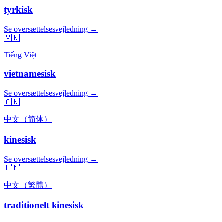
tyrkisk
Se oversættelsesvejledning →
🇻🇳
Tiếng Việt
vietnamesisk
Se oversættelsesvejledning →
🇨🇳
中文（简体）
kinesisk
Se oversættelsesvejledning →
🇭🇰
中文（繁體）
traditionelt kinesisk