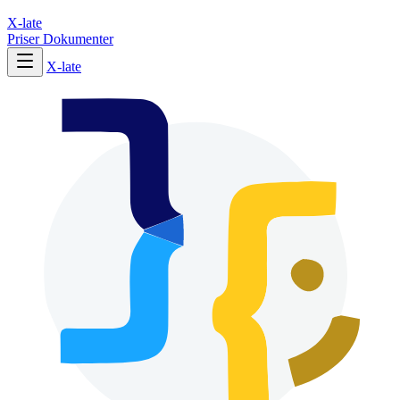
X-late
Priser
Dokumenter
X-late