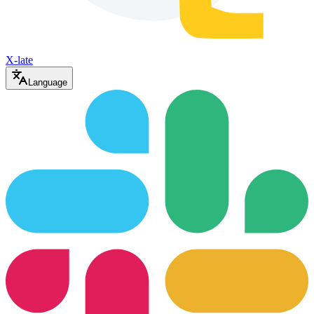
X-late
Language