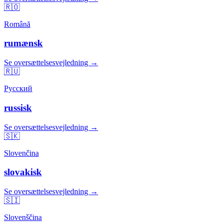
🇷🇴
Română
rumænsk
Se oversættelsesvejledning →
🇷🇺
Русский
russisk
Se oversættelsesvejledning →
🇸🇰
Slovenčina
slovakisk
Se oversættelsesvejledning →
🇸🇮
Slovenščina