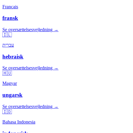
Français
fransk
Se oversættelsesvejledning →
🇮🇱
עברית
hebraisk
Se oversættelsesvejledning →
🇭🇺
Magyar
ungarsk
Se oversættelsesvejledning →
🇮🇩
Bahasa Indonesia