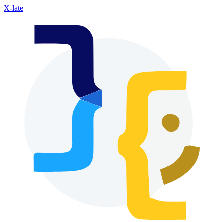
X-late