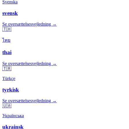
Svenska
svensk
Se oversættelsesvejledning →
🇹🇭
ไทย
thai
Se oversættelsesvejledning →
🇹🇷
Türkçe
tyrkisk
Se oversættelsesvejledning →
🇺🇦
Українська
ukrainsk