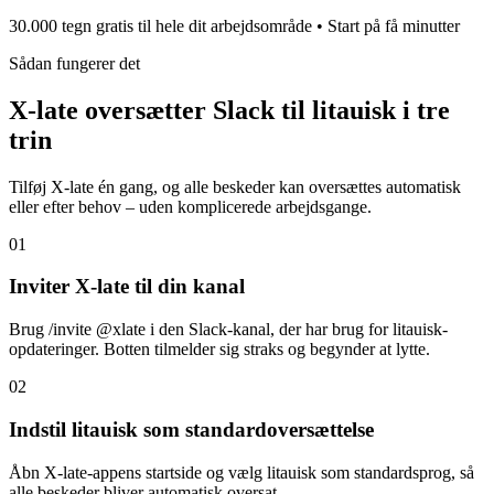
30.000 tegn gratis til hele dit arbejdsområde • Start på få minutter
Sådan fungerer det
X-late oversætter Slack til litauisk i tre
trin
Tilføj X-late én gang, og alle beskeder kan oversættes automatisk
eller efter behov – uden komplicerede arbejdsgange.
01
Inviter X-late til din kanal
Brug /invite @xlate i den Slack-kanal, der har brug for litauisk-
opdateringer. Botten tilmelder sig straks og begynder at lytte.
02
Indstil litauisk som standardoversættelse
Åbn X-late-appens startside og vælg litauisk som standardsprog, så
alle beskeder bliver automatisk oversat.