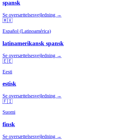
spansk
Se oversættelsesvejledning →
🇲🇽
Español (Latinoamérica)
latinamerikansk spansk
Se oversættelsesvejledning →
🇪🇪
Eesti
estisk
Se oversættelsesvejledning →
🇫🇮
Suomi
finsk
Se oversættelsesvejledning →