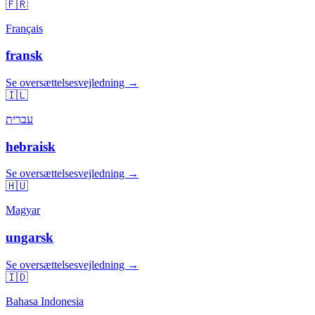
🇫🇷
Français
fransk
Se oversættelsesvejledning →
🇮🇱
עברית
hebraisk
Se oversættelsesvejledning →
🇭🇺
Magyar
ungarsk
Se oversættelsesvejledning →
🇮🇩
Bahasa Indonesia