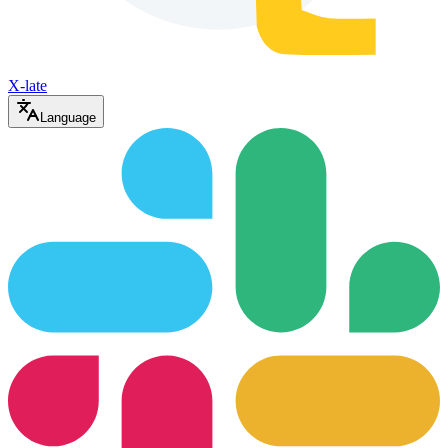
X-late
Language