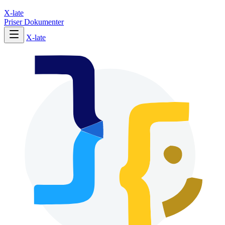
X-late
Priser
Dokumenter
X-late