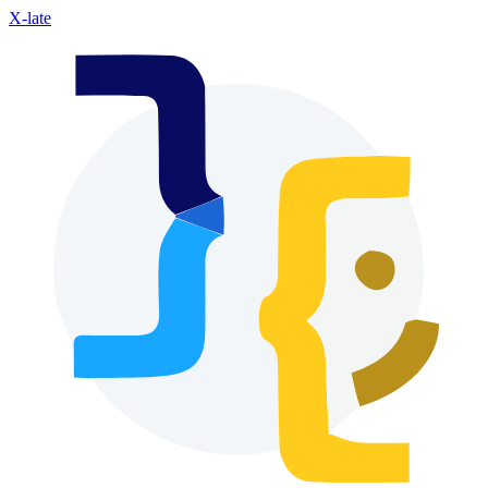
X-late