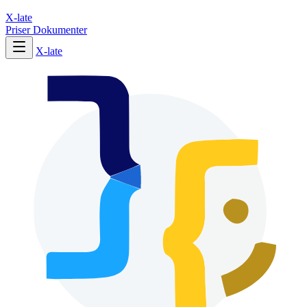
X-late
Priser
Dokumenter
X-late