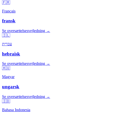
🇫🇷
Français
fransk
Se oversættelsesvejledning →
🇮🇱
עברית
hebraisk
Se oversættelsesvejledning →
🇭🇺
Magyar
ungarsk
Se oversættelsesvejledning →
🇮🇩
Bahasa Indonesia