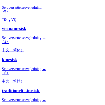
Se oversættelsesvejledning →
🇻🇳
Tiếng Việt
vietnamesisk
Se oversættelsesvejledning →
🇨🇳
中文（简体）
kinesisk
Se oversættelsesvejledning →
🇭🇰
中文（繁體）
traditionelt kinesisk
Se oversættelsesvejledning →