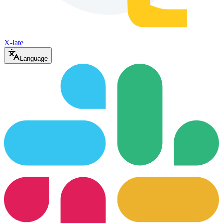
X-late
Language