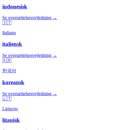
indonesisk
Se oversættelsesvejledning →
🇮🇹
Italiano
italiensk
Se oversættelsesvejledning →
🇰🇷
한국어
koreansk
Se oversættelsesvejledning →
🇱🇹
Lietuvių
litauisk