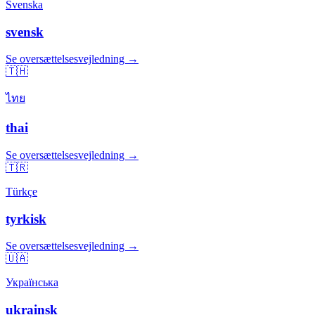
Svenska
svensk
Se oversættelsesvejledning →
🇹🇭
ไทย
thai
Se oversættelsesvejledning →
🇹🇷
Türkçe
tyrkisk
Se oversættelsesvejledning →
🇺🇦
Українська
ukrainsk