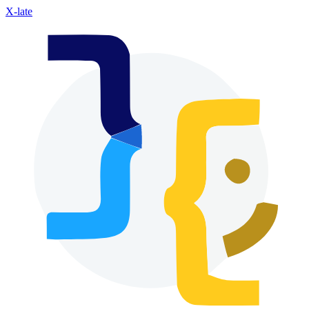
X-late