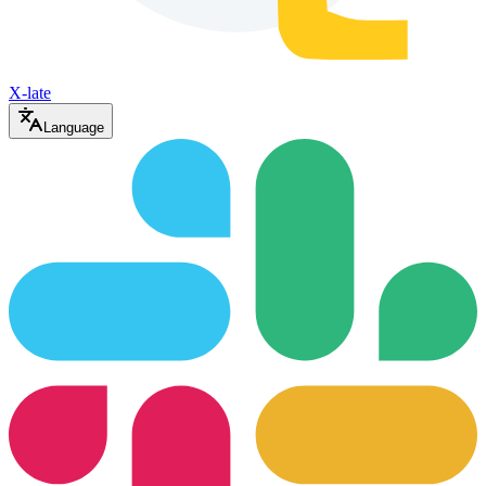
X-late
Language