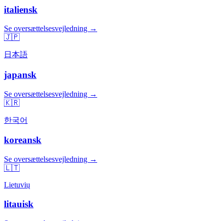
italiensk
Se oversættelsesvejledning →
🇯🇵
日本語
japansk
Se oversættelsesvejledning →
🇰🇷
한국어
koreansk
Se oversættelsesvejledning →
🇱🇹
Lietuvių
litauisk