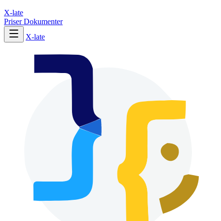
X-late
Priser
Dokumenter
X-late