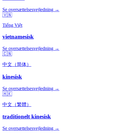
Se oversættelsesvejledning →
🇻🇳
Tiếng Việt
vietnamesisk
Se oversættelsesvejledning →
🇨🇳
中文（简体）
kinesisk
Se oversættelsesvejledning →
🇭🇰
中文（繁體）
traditionelt kinesisk
Se oversættelsesvejledning →