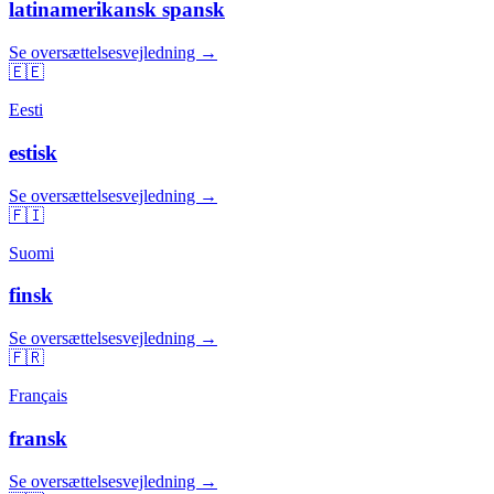
latinamerikansk spansk
Se oversættelsesvejledning →
🇪🇪
Eesti
estisk
Se oversættelsesvejledning →
🇫🇮
Suomi
finsk
Se oversættelsesvejledning →
🇫🇷
Français
fransk
Se oversættelsesvejledning →