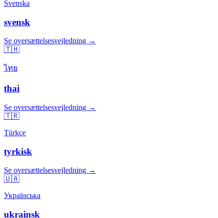
Svenska
svensk
Se oversættelsesvejledning →
🇹🇭
ไทย
thai
Se oversættelsesvejledning →
🇹🇷
Türkçe
tyrkisk
Se oversættelsesvejledning →
🇺🇦
Українська
ukrainsk