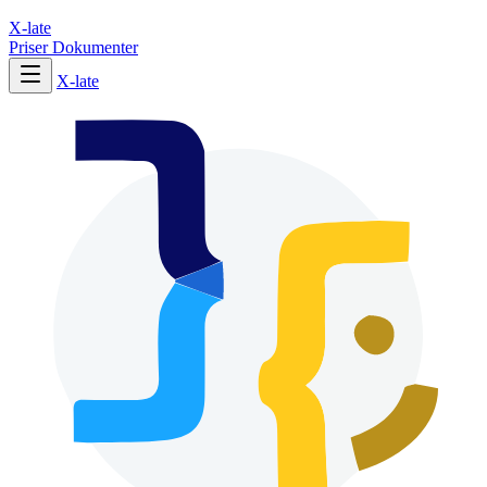
X-late
Priser
Dokumenter
X-late