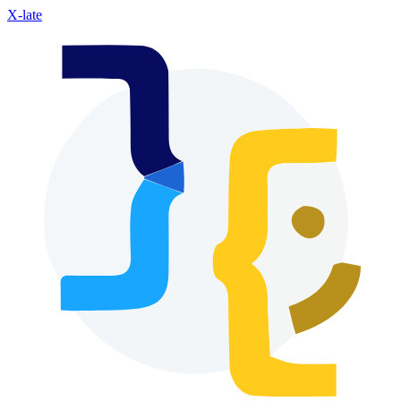
X-late