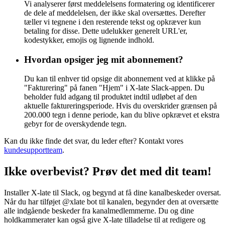
Vi analyserer først meddelelsens formatering og identificerer
de dele af meddelelsen, der ikke skal oversættes. Derefter
tæller vi tegnene i den resterende tekst og opkræver kun
betaling for disse. Dette udelukker generelt URL'er,
kodestykker, emojis og lignende indhold.
Hvordan opsiger jeg mit abonnement?
Du kan til enhver tid opsige dit abonnement ved at klikke på
"Fakturering" på fanen "Hjem" i X-late Slack-appen. Du
beholder fuld adgang til produktet indtil udløbet af den
aktuelle faktureringsperiode. Hvis du overskrider grænsen på
200.000 tegn i denne periode, kan du blive opkrævet et ekstra
gebyr for de overskydende tegn.
Kan du ikke finde det svar, du leder efter? Kontakt vores
kundesupportteam
.
Ikke overbevist? Prøv det med dit team!
Installer X-late til Slack, og begynd at få dine kanalbeskeder oversat.
Når du har tilføjet @xlate bot til kanalen, begynder den at oversætte
alle indgående beskeder fra kanalmedlemmerne. Du og dine
holdkammerater kan også give X-late tilladelse til at redigere og