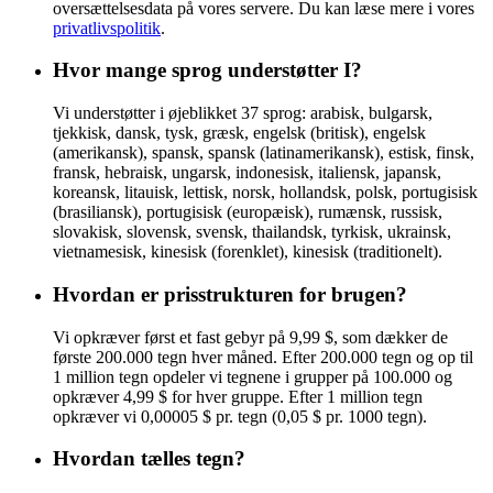
oversættelsesdata på vores servere. Du kan læse mere i vores
privatlivspolitik
.
Hvor mange sprog understøtter I?
Vi understøtter i øjeblikket 37 sprog: arabisk, bulgarsk,
tjekkisk, dansk, tysk, græsk, engelsk (britisk), engelsk
(amerikansk), spansk, spansk (latinamerikansk), estisk, finsk,
fransk, hebraisk, ungarsk, indonesisk, italiensk, japansk,
koreansk, litauisk, lettisk, norsk, hollandsk, polsk, portugisisk
(brasiliansk), portugisisk (europæisk), rumænsk, russisk,
slovakisk, slovensk, svensk, thailandsk, tyrkisk, ukrainsk,
vietnamesisk, kinesisk (forenklet), kinesisk (traditionelt).
Hvordan er prisstrukturen for brugen?
Vi opkræver først et fast gebyr på 9,99 $, som dækker de
første 200.000 tegn hver måned. Efter 200.000 tegn og op til
1 million tegn opdeler vi tegnene i grupper på 100.000 og
opkræver 4,99 $ for hver gruppe. Efter 1 million tegn
opkræver vi 0,00005 $ pr. tegn (0,05 $ pr. 1000 tegn).
Hvordan tælles tegn?