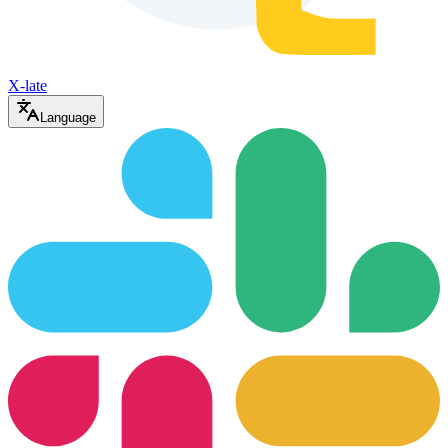
X-late
Language