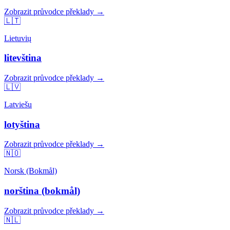
Zobrazit průvodce překlady →
🇱🇹
Lietuvių
litevština
Zobrazit průvodce překlady →
🇱🇻
Latviešu
lotyština
Zobrazit průvodce překlady →
🇳🇴
Norsk (Bokmål)
norština (bokmål)
Zobrazit průvodce překlady →
🇳🇱