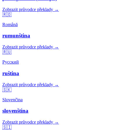
Zobrazit průvodce překlady →
🇷🇴
Română
rumunština
Zobrazit průvodce překlady →
🇷🇺
Русский
ruština
Zobrazit průvodce překlady →
🇸🇰
Slovenčina
slovenština
Zobrazit průvodce překlady →
🇸🇮