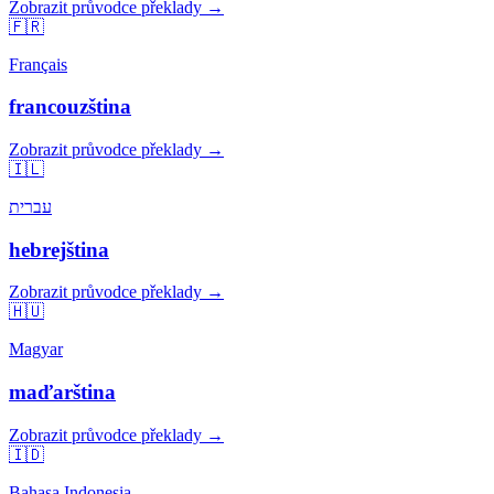
Zobrazit průvodce překlady →
🇫🇷
Français
francouzština
Zobrazit průvodce překlady →
🇮🇱
עברית
hebrejština
Zobrazit průvodce překlady →
🇭🇺
Magyar
maďarština
Zobrazit průvodce překlady →
🇮🇩
Bahasa Indonesia