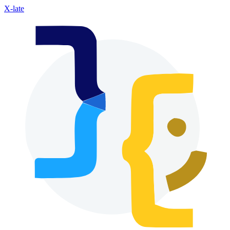
X-late