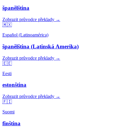
španělština
Zobrazit průvodce překlady →
🇲🇽
Español (Latinoamérica)
španělština (Latinská Amerika)
Zobrazit průvodce překlady →
🇪🇪
Eesti
estonština
Zobrazit průvodce překlady →
🇫🇮
Suomi
finština