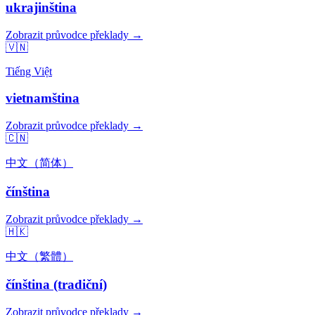
ukrajinština
Zobrazit průvodce překlady →
🇻🇳
Tiếng Việt
vietnamština
Zobrazit průvodce překlady →
🇨🇳
中文（简体）
čínština
Zobrazit průvodce překlady →
🇭🇰
中文（繁體）
čínština (tradiční)
Zobrazit průvodce překlady →