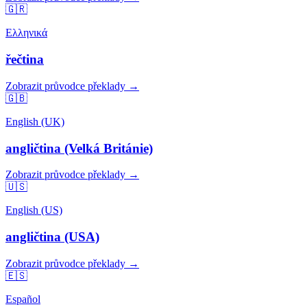
🇬🇷
Ελληνικά
řečtina
Zobrazit průvodce překlady →
🇬🇧
English (UK)
angličtina (Velká Británie)
Zobrazit průvodce překlady →
🇺🇸
English (US)
angličtina (USA)
Zobrazit průvodce překlady →
🇪🇸
Español