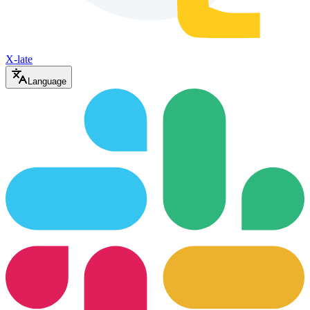
X-late
Language