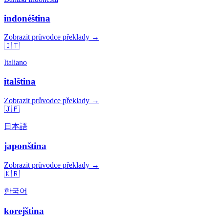
indonéština
Zobrazit průvodce překlady →
🇮🇹
Italiano
italština
Zobrazit průvodce překlady →
🇯🇵
日本語
japonština
Zobrazit průvodce překlady →
🇰🇷
한국어
korejština