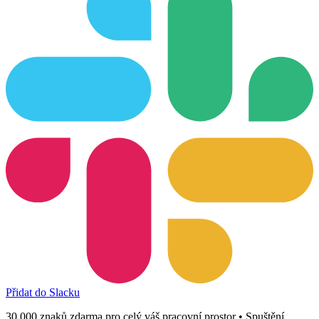
Přidat do Slacku
30 000 znaků zdarma pro celý váš pracovní prostor • Spuštění