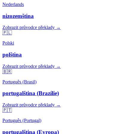
Nederlands
nizozemština
Zobrazit průvodce překlady →
🇵🇱
Polski
polština
Zobrazit průvodce překlady →
🇧🇷
Português (Brasil)
portugalština (Brazílie)
Zobrazit průvodce překlady →
🇵🇹
Português (Portugal)
portugalština (Evropa)