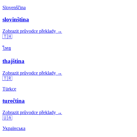
Slovenščina
slovinština
Zobrazit průvodce překlady →
🇹🇭
ไทย
thajština
Zobrazit průvodce překlady →
🇹🇷
Türkçe
turečtina
Zobrazit průvodce překlady →
🇺🇦
Українська