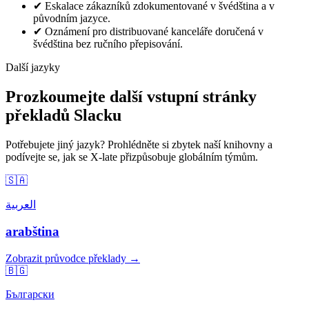
✔
Eskalace zákazníků zdokumentované v švédština a v
původním jazyce.
✔
Oznámení pro distribuované kanceláře doručená v
švédština bez ručního přepisování.
Další jazyky
Prozkoumejte další vstupní stránky
překladů Slacku
Potřebujete jiný jazyk? Prohlédněte si zbytek naší knihovny a
podívejte se, jak se X-late přizpůsobuje globálním týmům.
🇸🇦
العربية
arabština
Zobrazit průvodce překlady →
🇧🇬
Български