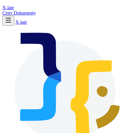
X-late
Ceny
Dokumenty
X-late