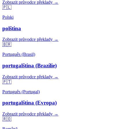
Zobrazit průvodce překlady →
🇵🇱
Polski
polština
Zobrazit průvodce překlady →
🇧🇷
Português (Brasil)
portugalština (Brazílie)
Zobrazit průvodce překlady →
🇵🇹
Português (Portugal)
portugalština (Evropa)
Zobrazit průvodce překlady →
🇷🇴
Română