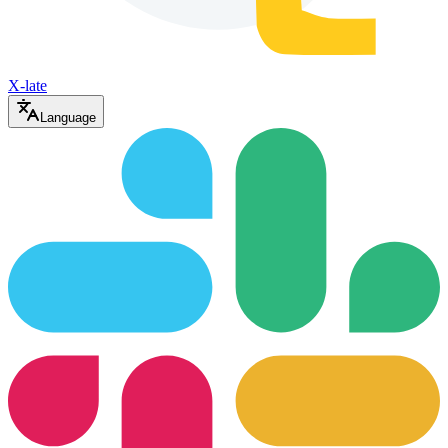
X-late
Language