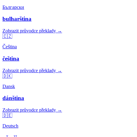
Български
bulharština
Zobrazit průvodce překlady →
🇨🇿
Čeština
čeština
Zobrazit průvodce překlady →
🇩🇰
Dansk
dánština
Zobrazit průvodce překlady →
🇩🇪
Deutsch