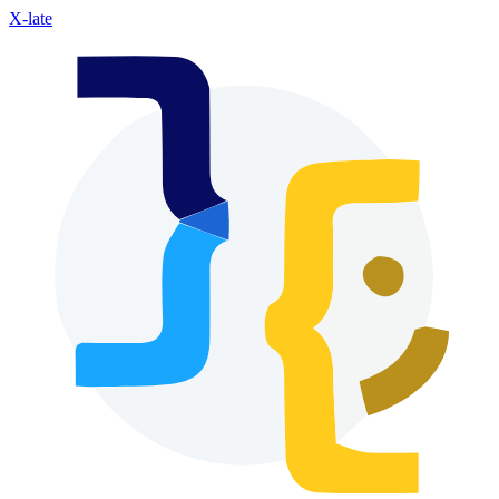
X-late