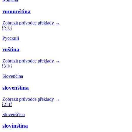
rumunština
Zobrazit průvodce překlady →
🇷🇺
Русский
ruština
Zobrazit průvodce překlady →
🇸🇰
Slovenčina
slovenština
Zobrazit průvodce překlady →
🇸🇮
Slovenščina
slovinština