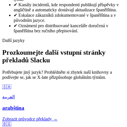
✔
Kanály incidentů, kde respondenti publikují příspěvky v
angličtině a automaticky dostávají aktualizace španělština.
✔
Eskalace zákazníků zdokumentované v španělština a v
původním jazyce.
✔
Oznámení pro distribuované kanceláře doručená v
španělština bez ručního přepisování.
Další jazyky
Prozkoumejte další vstupní stránky
překladů Slacku
Potřebujete jiný jazyk? Prohlédněte si zbytek naší knihovny a
podívejte se, jak se X-late přizpůsobuje globálním týmům.
🇸🇦
العربية
arabština
Zobrazit průvodce překlady →
🇧🇬