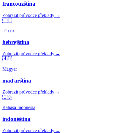
francouzština
Zobrazit průvodce překlady →
🇮🇱
עברית
hebrejština
Zobrazit průvodce překlady →
🇭🇺
Magyar
maďarština
Zobrazit průvodce překlady →
🇮🇩
Bahasa Indonesia
indonéština
Zobrazit průvodce překlady →