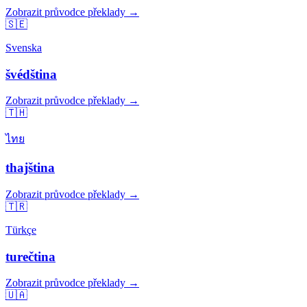
Zobrazit průvodce překlady →
🇸🇪
Svenska
švédština
Zobrazit průvodce překlady →
🇹🇭
ไทย
thajština
Zobrazit průvodce překlady →
🇹🇷
Türkçe
turečtina
Zobrazit průvodce překlady →
🇺🇦