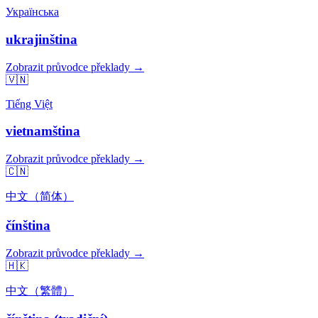
Українська
ukrajinština
Zobrazit průvodce překlady →
🇻🇳
Tiếng Việt
vietnamština
Zobrazit průvodce překlady →
🇨🇳
中文（简体）
čínština
Zobrazit průvodce překlady →
🇭🇰
中文（繁體）