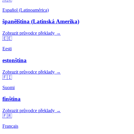
Español (Latinoamérica)
španělština (Latinská Amerika)
Zobrazit průvodce překlady →
🇪🇪
Eesti
estonština
Zobrazit průvodce překlady →
🇫🇮
Suomi
finština
Zobrazit průvodce překlady →
🇫🇷
Français