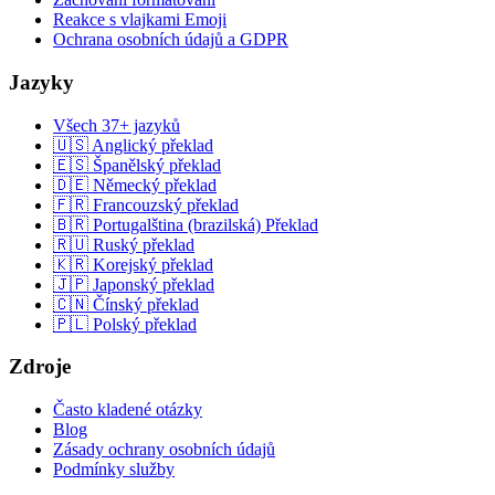
Reakce s vlajkami Emoji
Ochrana osobních údajů a GDPR
Jazyky
Všech 37+ jazyků
🇺🇸 Anglický překlad
🇪🇸 Španělský překlad
🇩🇪 Německý překlad
🇫🇷 Francouzský překlad
🇧🇷 Portugalština (brazilská) Překlad
🇷🇺 Ruský překlad
🇰🇷 Korejský překlad
🇯🇵 Japonský překlad
🇨🇳 Čínský překlad
🇵🇱 Polský překlad
Zdroje
Často kladené otázky
Blog
Zásady ochrany osobních údajů
Podmínky služby