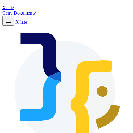
X-late
Ceny
Dokumenty
X-late