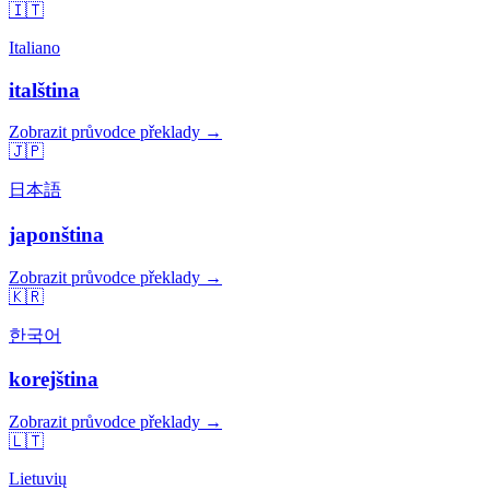
🇮🇹
Italiano
italština
Zobrazit průvodce překlady →
🇯🇵
日本語
japonština
Zobrazit průvodce překlady →
🇰🇷
한국어
korejština
Zobrazit průvodce překlady →
🇱🇹
Lietuvių