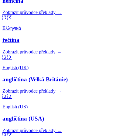
němčina
Zobrazit průvodce překlady →
🇬🇷
Ελληνικά
řečtina
Zobrazit průvodce překlady →
🇬🇧
English (UK)
angličtina (Velká Británie)
Zobrazit průvodce překlady →
🇺🇸
English (US)
angličtina (USA)
Zobrazit průvodce překlady →
🇲🇽