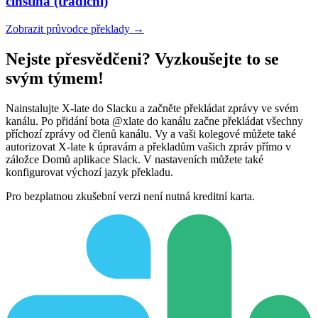
čínština (tradiční)
Zobrazit průvodce překlady →
Nejste přesvědčeni? Vyzkoušejte to se
svým týmem!
Nainstalujte X-late do Slacku a začněte překládat zprávy ve svém
kanálu. Po přidání bota @xlate do kanálu začne překládat všechny
příchozí zprávy od členů kanálu. Vy a vaši kolegové můžete také
autorizovat X-late k úpravám a překladům vašich zpráv přímo v
záložce Domů aplikace Slack. V nastaveních můžete také
konfigurovat výchozí jazyk překladu.
Pro bezplatnou zkušební verzi není nutná kreditní karta.