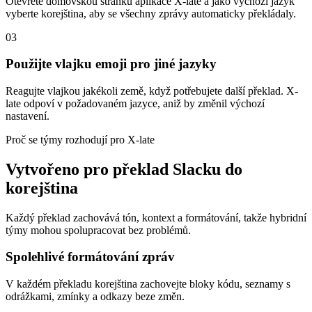
Otevřete domovskou stránku aplikace X-late a jako výchozí jazyk
vyberte korejština, aby se všechny zprávy automaticky překládaly.
03
Použijte vlajku emoji pro jiné jazyky
Reagujte vlajkou jakékoli země, když potřebujete další překlad. X-
late odpoví v požadovaném jazyce, aniž by změnil výchozí
nastavení.
Proč se týmy rozhodují pro X-late
Vytvořeno pro překlad Slacku do
korejština
Každý překlad zachovává tón, kontext a formátování, takže hybridní
týmy mohou spolupracovat bez problémů.
Spolehlivé formátování zpráv
V každém překladu korejština zachovejte bloky kódu, seznamy s
odrážkami, zmínky a odkazy beze změn.