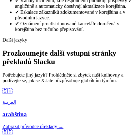
✔
Kanály incidentů, kde respondenti publikují příspěvky v
angličtině a automaticky dostávají aktualizace korejština.
✔
Eskalace zákazníků zdokumentované v korejština a v
původním jazyce.
✔
Oznámení pro distribuované kanceláře doručená v
korejština bez ručního přepisování.
Další jazyky
Prozkoumejte další vstupní stránky
překladů Slacku
Potřebujete jiný jazyk? Prohlédněte si zbytek naší knihovny a
podívejte se, jak se X-late přizpůsobuje globálním týmům.
🇸🇦
العربية
arabština
Zobrazit průvodce překlady →
🇧🇬