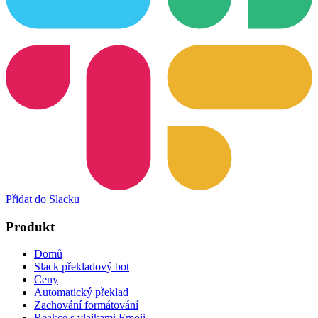
Přidat do Slacku
Produkt
Domů
Slack překladový bot
Ceny
Automatický překlad
Zachování formátování
Reakce s vlajkami Emoji