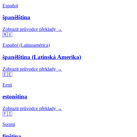
Español
španělština
Zobrazit průvodce překlady →
🇲🇽
Español (Latinoamérica)
španělština (Latinská Amerika)
Zobrazit průvodce překlady →
🇪🇪
Eesti
estonština
Zobrazit průvodce překlady →
🇫🇮
Suomi
finština