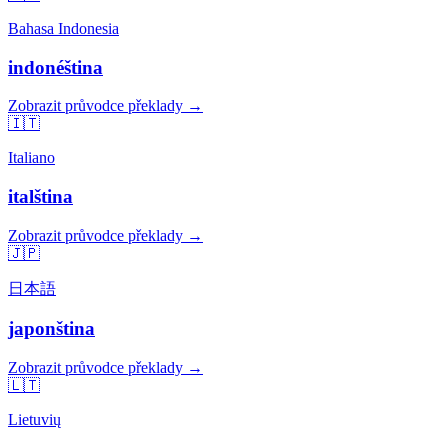
Bahasa Indonesia
indonéština
Zobrazit průvodce překlady →
🇮🇹
Italiano
italština
Zobrazit průvodce překlady →
🇯🇵
日本語
japonština
Zobrazit průvodce překlady →
🇱🇹
Lietuvių