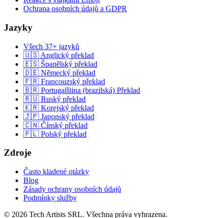
Ochrana osobních údajů a GDPR
Jazyky
Všech 37+ jazyků
🇺🇸 Anglický překlad
🇪🇸 Španělský překlad
🇩🇪 Německý překlad
🇫🇷 Francouzský překlad
🇧🇷 Portugalština (brazilská) Překlad
🇷🇺 Ruský překlad
🇰🇷 Korejský překlad
🇯🇵 Japonský překlad
🇨🇳 Čínský překlad
🇵🇱 Polský překlad
Zdroje
Často kladené otázky
Blog
Zásady ochrany osobních údajů
Podmínky služby
© 2026 Tech Artists SRL. Všechna práva vyhrazena.