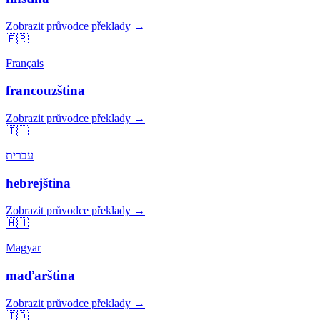
Zobrazit průvodce překlady →
🇫🇷
Français
francouzština
Zobrazit průvodce překlady →
🇮🇱
עברית
hebrejština
Zobrazit průvodce překlady →
🇭🇺
Magyar
maďarština
Zobrazit průvodce překlady →
🇮🇩