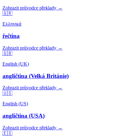
Zobrazit průvodce překlady →
🇬🇷
Ελληνικά
řečtina
Zobrazit průvodce překlady →
🇬🇧
English (UK)
angličtina (Velká Británie)
Zobrazit průvodce překlady →
🇺🇸
English (US)
angličtina (USA)
Zobrazit průvodce překlady →
🇪🇸