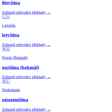
litevština
Zobrazit průvodce překlady →
🇱🇻
Latviešu
lotyština
Zobrazit průvodce překlady →
🇳🇴
Norsk (Bokmål)
norština (bokmål)
Zobrazit průvodce překlady →
🇳🇱
Nederlands
nizozemština
Zobrazit průvodce překlady →