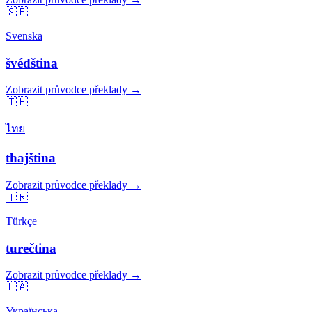
🇸🇪
Svenska
švédština
Zobrazit průvodce překlady →
🇹🇭
ไทย
thajština
Zobrazit průvodce překlady →
🇹🇷
Türkçe
turečtina
Zobrazit průvodce překlady →
🇺🇦
Українська