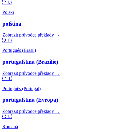
🇵🇱
Polski
polština
Zobrazit průvodce překlady →
🇧🇷
Português (Brasil)
portugalština (Brazílie)
Zobrazit průvodce překlady →
🇵🇹
Português (Portugal)
portugalština (Evropa)
Zobrazit průvodce překlady →
🇷🇴
Română