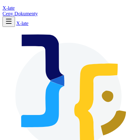
X-late
Ceny
Dokumenty
X-late