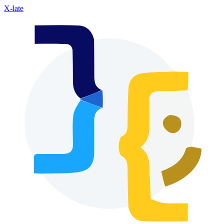
X-late