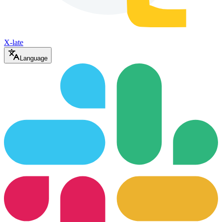
X-late
Language