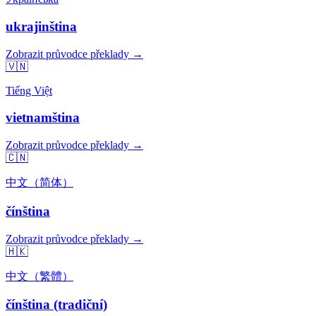
ukrajinština
Zobrazit průvodce překlady →
🇻🇳
Tiếng Việt
vietnamština
Zobrazit průvodce překlady →
🇨🇳
中文（简体）
čínština
Zobrazit průvodce překlady →
🇭🇰
中文（繁體）
čínština (tradiční)