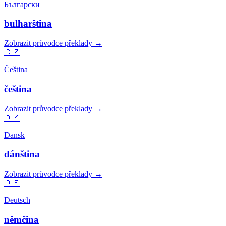
Български
bulharština
Zobrazit průvodce překlady →
🇨🇿
Čeština
čeština
Zobrazit průvodce překlady →
🇩🇰
Dansk
dánština
Zobrazit průvodce překlady →
🇩🇪
Deutsch
němčina