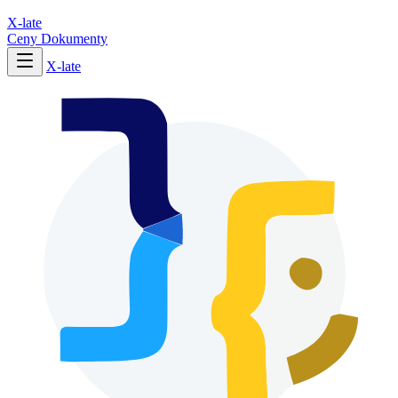
X-late
Ceny
Dokumenty
X-late