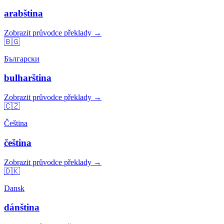
arabština
Zobrazit průvodce překlady →
🇧🇬
Български
bulharština
Zobrazit průvodce překlady →
🇨🇿
Čeština
čeština
Zobrazit průvodce překlady →
🇩🇰
Dansk
dánština