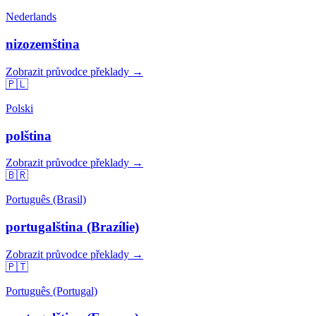
Nederlands
nizozemština
Zobrazit průvodce překlady →
🇵🇱
Polski
polština
Zobrazit průvodce překlady →
🇧🇷
Português (Brasil)
portugalština (Brazílie)
Zobrazit průvodce překlady →
🇵🇹
Português (Portugal)