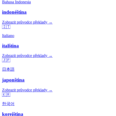
Bahasa Indonesia
indonéština
Zobrazit průvodce překlady →
🇮🇹
Italiano
italština
Zobrazit průvodce překlady →
🇯🇵
日本語
japonština
Zobrazit průvodce překlady →
🇰🇷
한국어
korejština