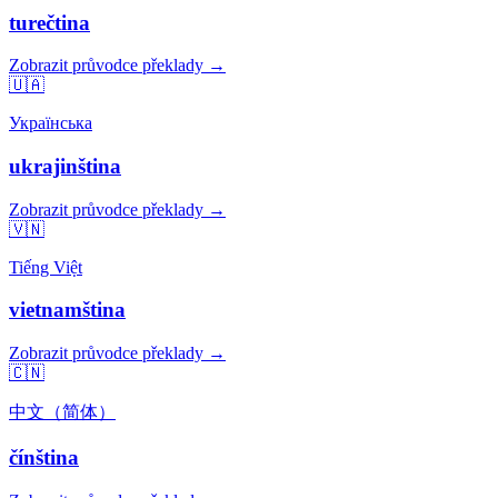
turečtina
Zobrazit průvodce překlady →
🇺🇦
Українська
ukrajinština
Zobrazit průvodce překlady →
🇻🇳
Tiếng Việt
vietnamština
Zobrazit průvodce překlady →
🇨🇳
中文（简体）
čínština