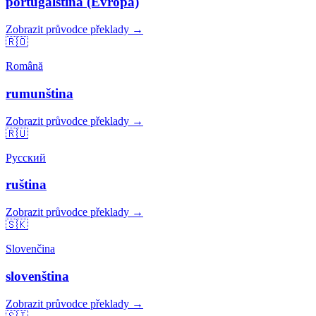
portugalština (Evropa)
Zobrazit průvodce překlady →
🇷🇴
Română
rumunština
Zobrazit průvodce překlady →
🇷🇺
Русский
ruština
Zobrazit průvodce překlady →
🇸🇰
Slovenčina
slovenština
Zobrazit průvodce překlady →