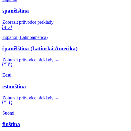
španělština
Zobrazit průvodce překlady →
🇲🇽
Español (Latinoamérica)
španělština (Latinská Amerika)
Zobrazit průvodce překlady →
🇪🇪
Eesti
estonština
Zobrazit průvodce překlady →
🇫🇮
Suomi
finština