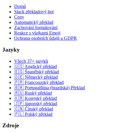
Domů
Slack překladový bot
Ceny
Automatický překlad
Zachování formátování
Reakce s vlajkami Emoji
Ochrana osobních údajů a GDPR
Jazyky
Všech 37+ jazyků
🇺🇸 Anglický překlad
🇪🇸 Španělský překlad
🇩🇪 Německý překlad
🇫🇷 Francouzský překlad
🇧🇷 Portugalština (brazilská) Překlad
🇷🇺 Ruský překlad
🇰🇷 Korejský překlad
🇯🇵 Japonský překlad
🇨🇳 Čínský překlad
🇵🇱 Polský překlad
Zdroje