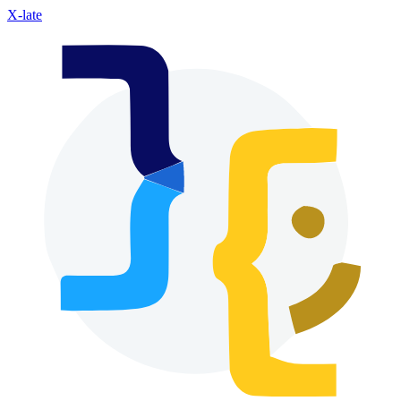
X-late