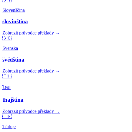
🇸🇮
Slovenščina
slovinština
Zobrazit průvodce překlady →
🇸🇪
Svenska
švédština
Zobrazit průvodce překlady →
🇹🇭
ไทย
thajština
Zobrazit průvodce překlady →
🇹🇷
Türkçe