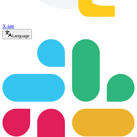
X-late
Language