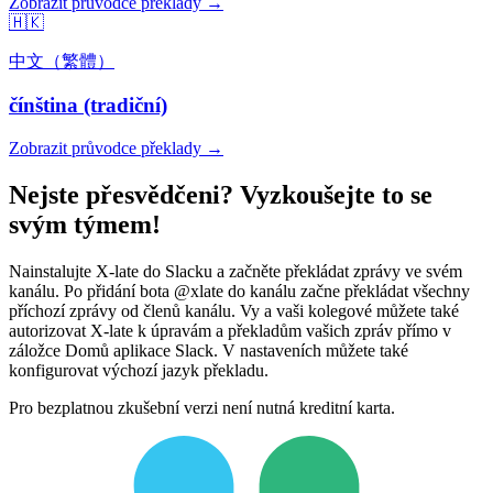
Zobrazit průvodce překlady →
🇭🇰
中文（繁體）
čínština (tradiční)
Zobrazit průvodce překlady →
Nejste přesvědčeni? Vyzkoušejte to se
svým týmem!
Nainstalujte X-late do Slacku a začněte překládat zprávy ve svém
kanálu. Po přidání bota @xlate do kanálu začne překládat všechny
příchozí zprávy od členů kanálu. Vy a vaši kolegové můžete také
autorizovat X-late k úpravám a překladům vašich zpráv přímo v
záložce Domů aplikace Slack. V nastaveních můžete také
konfigurovat výchozí jazyk překladu.
Pro bezplatnou zkušební verzi není nutná kreditní karta.