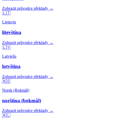
Zobrazit průvodce překlady →
🇱🇹
Lietuvių
litevština
Zobrazit průvodce překlady →
🇱🇻
Latviešu
lotyština
Zobrazit průvodce překlady →
🇳🇴
Norsk (Bokmål)
norština (bokmål)
Zobrazit průvodce překlady →
🇳🇱