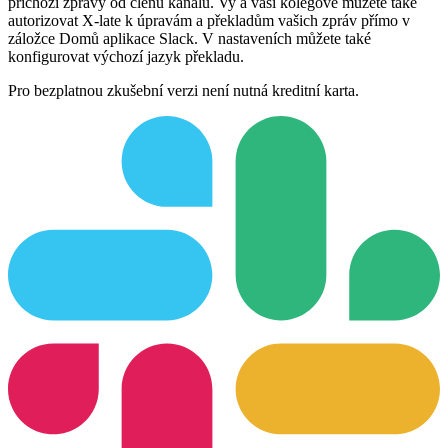
příchozí zprávy od členů kanálu. Vy a vaši kolegové můžete také
autorizovat X-late k úpravám a překladům vašich zpráv přímo v
záložce Domů aplikace Slack. V nastaveních můžete také
konfigurovat výchozí jazyk překladu.
Pro bezplatnou zkušební verzi není nutná kreditní karta.