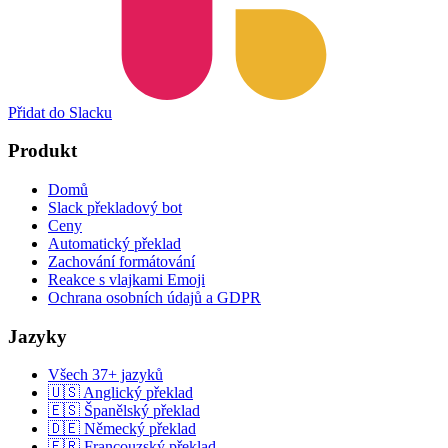
Přidat do Slacku
Produkt
Domů
Slack překladový bot
Ceny
Automatický překlad
Zachování formátování
Reakce s vlajkami Emoji
Ochrana osobních údajů a GDPR
Jazyky
Všech 37+ jazyků
🇺🇸 Anglický překlad
🇪🇸 Španělský překlad
🇩🇪 Německý překlad
🇫🇷 Francouzský překlad