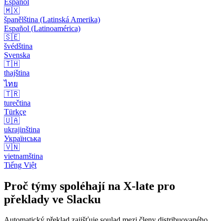
Español
🇲🇽
španělština (Latinská Amerika)
Español (Latinoamérica)
🇸🇪
švédština
Svenska
🇹🇭
thajština
ไทย
🇹🇷
turečtina
Türkçe
🇺🇦
ukrajinština
Українська
🇻🇳
vietnamština
Tiếng Việt
Proč týmy spoléhají na X-late pro
překlady ve Slacku
Automatický překlad zajišťuje soulad mezi členy distribuovaného