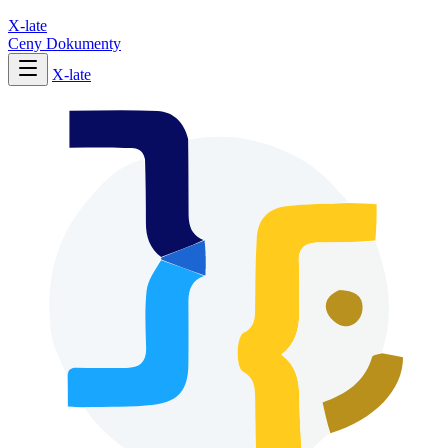
X-late
Ceny
Dokumenty
X-late