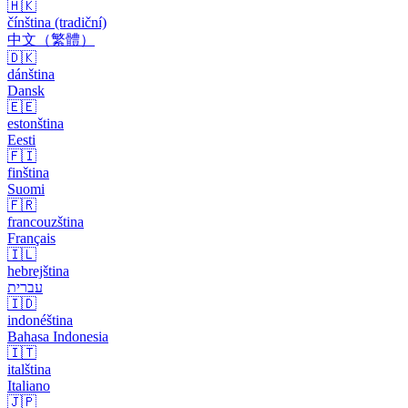
🇭🇰
čínština (tradiční)
中文（繁體）
🇩🇰
dánština
Dansk
🇪🇪
estonština
Eesti
🇫🇮
finština
Suomi
🇫🇷
francouzština
Français
🇮🇱
hebrejština
עברית
🇮🇩
indonéština
Bahasa Indonesia
🇮🇹
italština
Italiano
🇯🇵