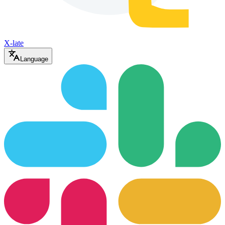
X-late
Language