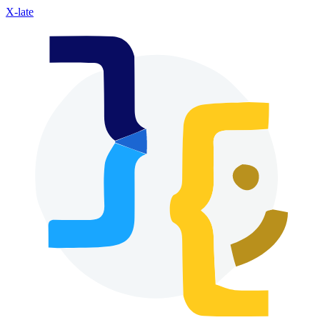
X-late