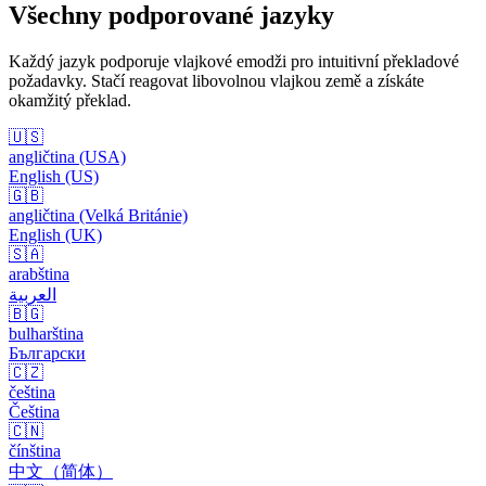
Všechny podporované jazyky
Každý jazyk podporuje vlajkové emodži pro intuitivní překladové
požadavky. Stačí reagovat libovolnou vlajkou země a získáte
okamžitý překlad.
🇺🇸
angličtina (USA)
English (US)
🇬🇧
angličtina (Velká Británie)
English (UK)
🇸🇦
arabština
العربية
🇧🇬
bulharština
Български
🇨🇿
čeština
Čeština
🇨🇳
čínština
中文（简体）