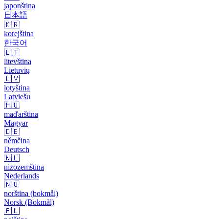
japonština
日本語
🇰🇷
korejština
한국어
🇱🇹
litevština
Lietuvių
🇱🇻
lotyština
Latviešu
🇭🇺
maďarština
Magyar
🇩🇪
němčina
Deutsch
🇳🇱
nizozemština
Nederlands
🇳🇴
norština (bokmål)
Norsk (Bokmål)
🇵🇱