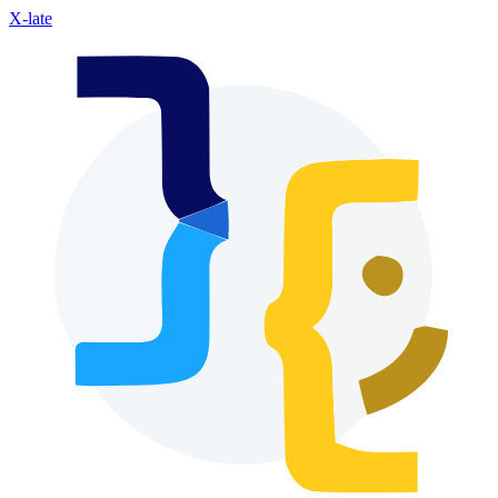
X-late