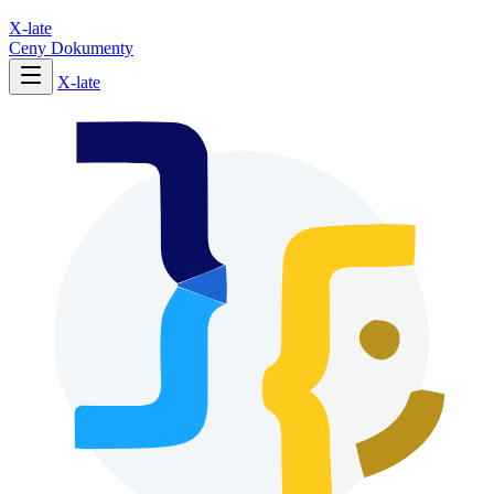
X-late
Ceny
Dokumenty
X-late