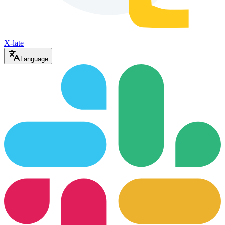
X-late
Language