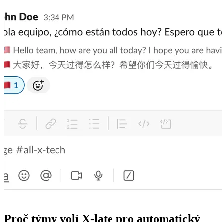
Proč týmy volí X-late pro automatický