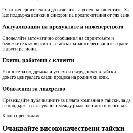
От инженерните екипи до отделите за успех на клиентите, X-
late поддържа всички в синхрон на предпочитания от тях език.
Актуализации на продуктите и инженерството
Споделяйте автоматично обобщения на спринтовете и
бележките към версиите в тайски за заинтересованите страни
в други региони.
Екипи, работещи с клиенти
Екипите за поддръжка и успех си сътрудничат в тайски,
докато централата следи процеса на родния си език.
Обявления за лидерство
Превеждайте публикациите за цялата компания в тайски, за да
се поддържа съгласуваност между ръководството и персонала.
Какво превеждаме
Очаквайте висококачествени тайски