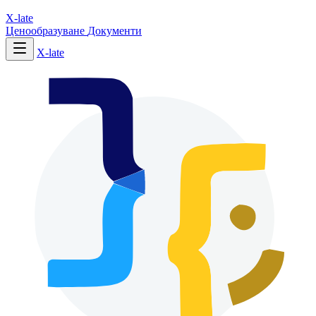
X-late
Ценообразуване
Документи
X-late