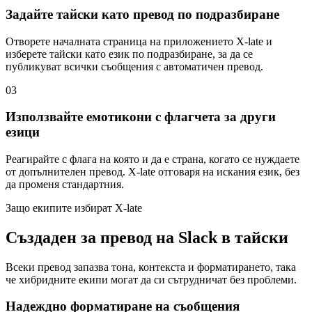
Задайте тайски като превод по подразбиране
Отворете началната страница на приложението X-late и
изберете тайски като език по подразбиране, за да се
публикуват всички съобщения с автоматичен превод.
03
Използвайте емотикони с флагчета за други
езици
Реагирайте с флага на която и да е страна, когато се нуждаете
от допълнителен превод. X-late отговаря на искания език, без
да променя стандартния.
Защо екипите избират X-late
Създаден за превод на Slack в тайски
Всеки превод запазва тона, контекста и форматирането, така
че хибридните екипи могат да си сътрудничат без проблеми.
Надеждно форматиране на съобщения