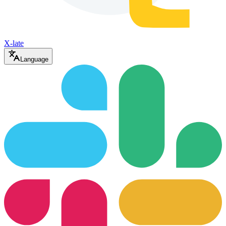
X-late
Language