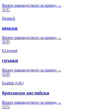
Вижте ръководството за превод →
🇩🇪
Deutsch
немски
Вижте ръководството за превод →
🇬🇷
Ελληνικά
гръцки
Вижте ръководството за превод →
🇬🇧
English (UK)
британски английски
Вижте ръководството за превод →
🇺🇸