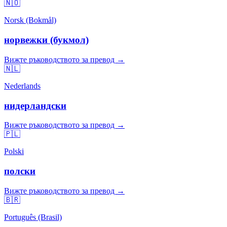
🇳🇴
Norsk (Bokmål)
норвежки (букмол)
Вижте ръководството за превод →
🇳🇱
Nederlands
нидерландски
Вижте ръководството за превод →
🇵🇱
Polski
полски
Вижте ръководството за превод →
🇧🇷
Português (Brasil)