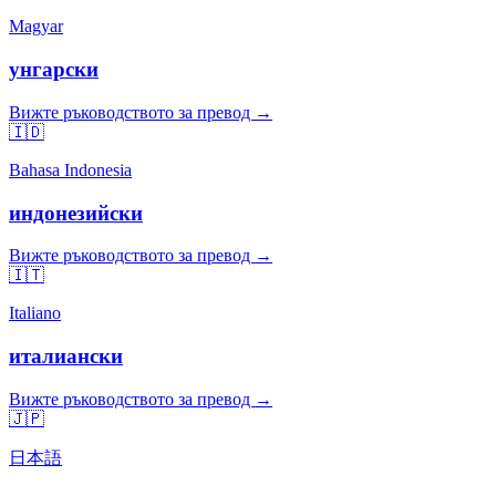
Magyar
унгарски
Вижте ръководството за превод →
🇮🇩
Bahasa Indonesia
индонезийски
Вижте ръководството за превод →
🇮🇹
Italiano
италиански
Вижте ръководството за превод →
🇯🇵
日本語