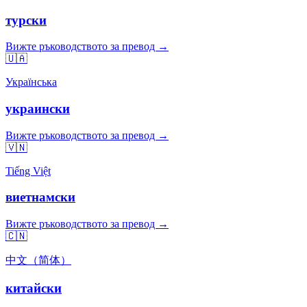
турски
Вижте ръководството за превод →
🇺🇦
Українська
украински
Вижте ръководството за превод →
🇻🇳
Tiếng Việt
виетнамски
Вижте ръководството за превод →
🇨🇳
中文（简体）
китайски