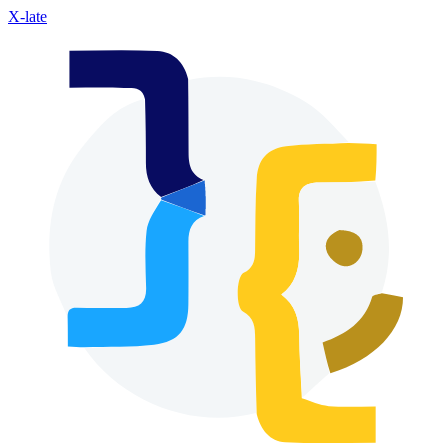
X-late