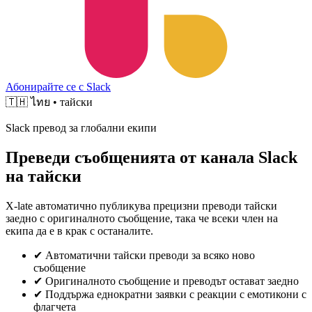
Абонирайте се с Slack
🇹🇭
ไทย • тайски
Slack превод за глобални екипи
Преведи съобщенията от канала Slack
на тайски
X-late автоматично публикува прецизни преводи тайски
заедно с оригиналното съобщение, така че всеки член на
екипа да е в крак с останалите.
✔
Автоматични тайски преводи за всяко ново
съобщение
✔
Оригиналното съобщение и преводът остават заедно
✔
Поддържа еднократни заявки с реакции с емотикони с
флагчета