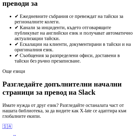
преводи за
✔
Ежедневните събрания се превеждат на тайски за
регионалните колеги.
✔
Канали за инциденти, където отговарящите
публикуват на английски език и получават автоматично
актуализации тайски.
✔
Ескалации на клиенти, документирани в тайски и на
оригиналния език.
✔
Съобщения за разпределени офиси, доставени в
тайски без ръчно презаписване.
Още езици
Разгледайте допълнителни начални
страници за превод на Slack
Имате нужда от друг език? Разгледайте останалата част от
нашата библиотека, за да видите как X-late се адаптира към
глобалните екипи.
🇸🇦