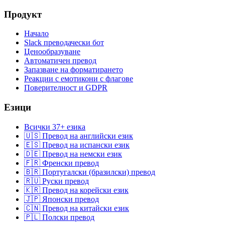
Продукт
Начало
Slack преводачески бот
Ценообразуване
Автоматичен превод
Запазване на форматирането
Реакции с емотикони с флагове
Поверителност и GDPR
Езици
Всички 37+ езика
🇺🇸 Превод на английски език
🇪🇸 Превод на испански език
🇩🇪 Превод на немски език
🇫🇷 Френски превод
🇧🇷 Португалски (бразилски) превод
🇷🇺 Руски превод
🇰🇷 Превод на корейски език
🇯🇵 Японски превод
🇨🇳 Превод на китайски език
🇵🇱 Полски превод