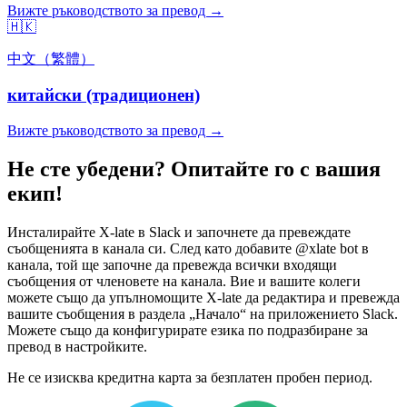
Вижте ръководството за превод →
🇭🇰
中文（繁體）
китайски (традиционен)
Вижте ръководството за превод →
Не сте убедени? Опитайте го с вашия
екип!
Инсталирайте X-late в Slack и започнете да превеждате
съобщенията в канала си. След като добавите @xlate bot в
канала, той ще започне да превежда всички входящи
съобщения от членовете на канала. Вие и вашите колеги
можете също да упълномощите X-late да редактира и превежда
вашите съобщения в раздела „Начало“ на приложението Slack.
Можете също да конфигурирате езика по подразбиране за
превод в настройките.
Не се изисква кредитна карта за безплатен пробен период.