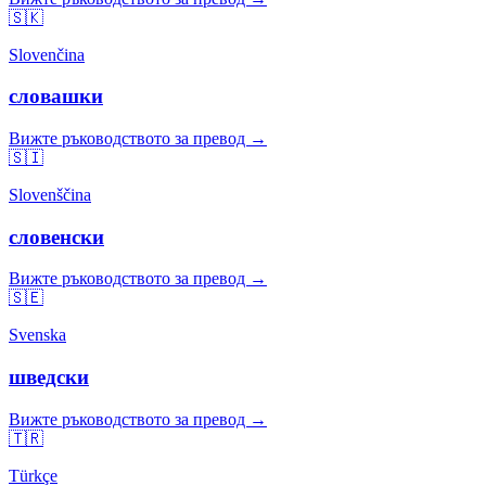
🇸🇰
Slovenčina
словашки
Вижте ръководството за превод →
🇸🇮
Slovenščina
словенски
Вижте ръководството за превод →
🇸🇪
Svenska
шведски
Вижте ръководството за превод →
🇹🇷
Türkçe