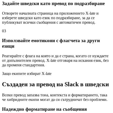
Задайте шведски като превод по подразбиране
Отворете началната страница на приложението X-late и
изберете шведски като език по подразбиране, за да се
публикуват всички съобщения с автоматичен превод.
03
Използвайте емотикони с флагчета за други
езици
Реагирайте с флага на която и да е страна, когато се нуждаете
от допълнителен превод. X-late отговаря на искания език, без
да променя стандартния.
Защо екипите избират X-late
Създаден за превод на Slack в шведски
Всеки превод запазва тона, контекста и форматирането, така
че хибридните екипи могат да си сътрудничат без проблеми.
Надеждно форматиране на съобщения