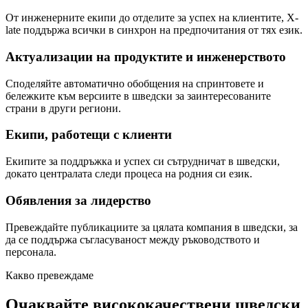
От инженерните екипи до отделите за успех на клиентите, X-
late поддържа всички в синхрон на предпочитания от тях език.
Актуализации на продуктите и инженерството
Споделяйте автоматично обобщения на спринтовете и
бележките към версиите в шведски за заинтересованите
страни в други региони.
Екипи, работещи с клиенти
Екипите за поддръжка и успех си сътрудничат в шведски,
докато централата следи процеса на родния си език.
Обявления за лидерство
Превеждайте публикациите за цялата компания в шведски, за
да се поддържа съгласуваност между ръководството и
персонала.
Какво превеждаме
Очаквайте висококачествени шведски