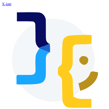
X-late