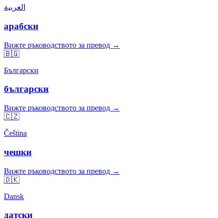
العربية
арабски
Вижте ръководството за превод →
🇧🇬
Български
български
Вижте ръководството за превод →
🇨🇿
Čeština
чешки
Вижте ръководството за превод →
🇩🇰
Dansk
датски