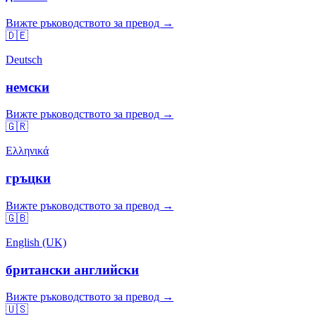
Вижте ръководството за превод →
🇩🇪
Deutsch
немски
Вижте ръководството за превод →
🇬🇷
Ελληνικά
гръцки
Вижте ръководството за превод →
🇬🇧
English (UK)
британски английски
Вижте ръководството за превод →
🇺🇸