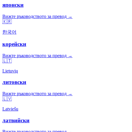
японски
Вижте ръководството за превод →
🇰🇷
한국어
корейски
Вижте ръководството за превод →
🇱🇹
Lietuvių
литовски
Вижте ръководството за превод →
🇱🇻
Latviešu
латвийски
Вижте ръководството за превод →