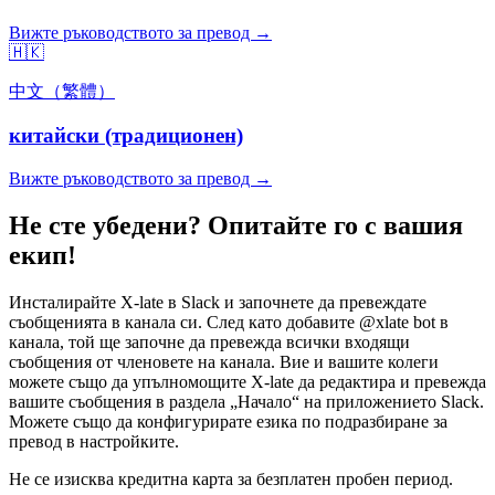
Вижте ръководството за превод →
🇭🇰
中文（繁體）
китайски (традиционен)
Вижте ръководството за превод →
Не сте убедени? Опитайте го с вашия
екип!
Инсталирайте X-late в Slack и започнете да превеждате
съобщенията в канала си. След като добавите @xlate bot в
канала, той ще започне да превежда всички входящи
съобщения от членовете на канала. Вие и вашите колеги
можете също да упълномощите X-late да редактира и превежда
вашите съобщения в раздела „Начало“ на приложението Slack.
Можете също да конфигурирате езика по подразбиране за
превод в настройките.
Не се изисква кредитна карта за безплатен пробен период.