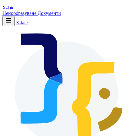
X-late
Ценообразуване
Документи
X-late