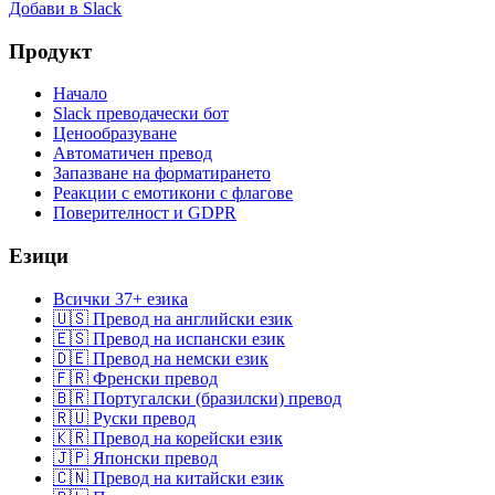
Добави в Slack
Продукт
Начало
Slack преводачески бот
Ценообразуване
Автоматичен превод
Запазване на форматирането
Реакции с емотикони с флагове
Поверителност и GDPR
Езици
Всички 37+ езика
🇺🇸 Превод на английски език
🇪🇸 Превод на испански език
🇩🇪 Превод на немски език
🇫🇷 Френски превод
🇧🇷 Португалски (бразилски) превод
🇷🇺 Руски превод
🇰🇷 Превод на корейски език
🇯🇵 Японски превод
🇨🇳 Превод на китайски език