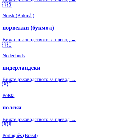
🇳🇴
Norsk (Bokmål)
норвежки (букмол)
Вижте ръководството за превод →
🇳🇱
Nederlands
нидерландски
Вижте ръководството за превод →
🇵🇱
Polski
полски
Вижте ръководството за превод →
🇧🇷
Português (Brasil)