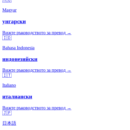
🇭🇺
Magyar
унгарски
Вижте ръководството за превод →
🇮🇩
Bahasa Indonesia
индонезийски
Вижте ръководството за превод →
🇮🇹
Italiano
италиански
Вижте ръководството за превод →
🇯🇵
日本語