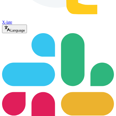
X-late
Language