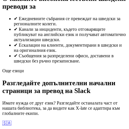
преводи за
✔
Ежедневните събрания се превеждат на шведски за
регионалните колеги.
✔
Канали за инциденти, където отговарящите
публикуват на английски език и получават автоматично
актуализации шведски.
✔
Ескалации на клиенти, документирани в шведски и
на оригиналния език.
✔
Съобщения за разпределени офиси, доставени в
шведски без ръчно презаписване.
Още езици
Разгледайте допълнителни начални
страници за превод на Slack
Имате нужда от друг език? Разгледайте останалата част от
нашата библиотека, за да видите как X-late се адаптира към
глобалните екипи.
🇸🇦