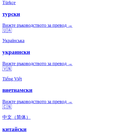
Türkçe
турски
Вижте ръководството за превод →
🇺🇦
Українська
украински
Вижте ръководството за превод →
🇻🇳
Tiếng Việt
виетнамски
Вижте ръководството за превод →
🇨🇳
中文（简体）
китайски