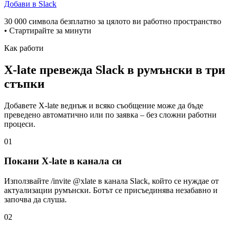
Добави в Slack
30 000 символа безплатно за цялото ви работно пространство
• Стартирайте за минути
Как работи
X-late превежда Slack в румънски в три
стъпки
Добавете X-late веднъж и всяко съобщение може да бъде
преведено автоматично или по заявка – без сложни работни
процеси.
01
Покани X-late в канала си
Използвайте /invite @xlate в канала Slack, който се нуждае от
актуализации румънски. Ботът се присъединява незабавно и
започва да слуша.
02