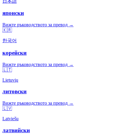
日本語
японски
Вижте ръководството за превод →
🇰🇷
한국어
корейски
Вижте ръководството за превод →
🇱🇹
Lietuvių
литовски
Вижте ръководството за превод →
🇱🇻
Latviešu
латвийски