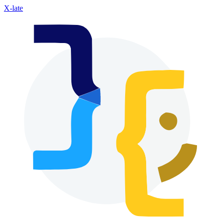
X-late