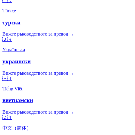
🇹🇷
Türkçe
турски
Вижте ръководството за превод →
🇺🇦
Українська
украински
Вижте ръководството за превод →
🇻🇳
Tiếng Việt
виетнамски
Вижте ръководството за превод →
🇨🇳
中文（简体）