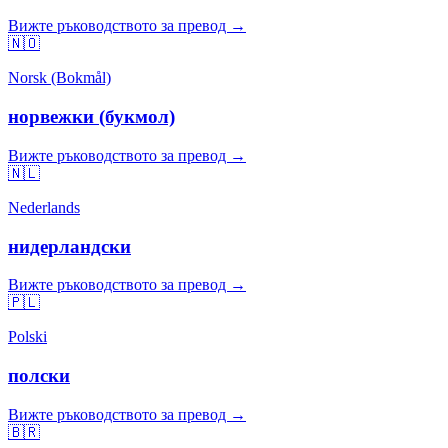
Вижте ръководството за превод →
🇳🇴
Norsk (Bokmål)
норвежки (букмол)
Вижте ръководството за превод →
🇳🇱
Nederlands
нидерландски
Вижте ръководството за превод →
🇵🇱
Polski
полски
Вижте ръководството за превод →
🇧🇷