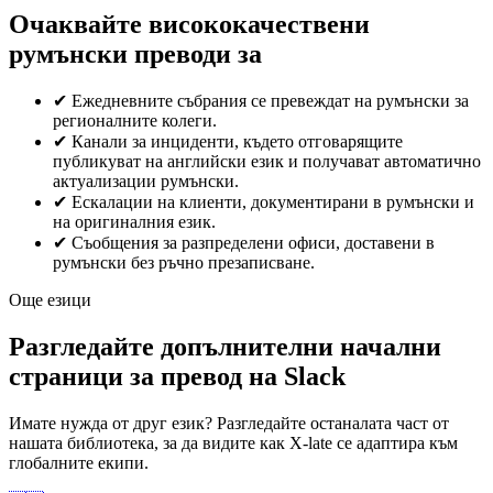
Очаквайте висококачествени
румънски преводи за
✔
Ежедневните събрания се превеждат на румънски за
регионалните колеги.
✔
Канали за инциденти, където отговарящите
публикуват на английски език и получават автоматично
актуализации румънски.
✔
Ескалации на клиенти, документирани в румънски и
на оригиналния език.
✔
Съобщения за разпределени офиси, доставени в
румънски без ръчно презаписване.
Още езици
Разгледайте допълнителни начални
страници за превод на Slack
Имате нужда от друг език? Разгледайте останалата част от
нашата библиотека, за да видите как X-late се адаптира към
глобалните екипи.