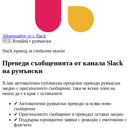
Абонирайте се с Slack
🇷🇴
Română • румънски
Slack превод за глобални екипи
Преведи съобщенията от канала Slack
на румънски
X-late автоматично публикува прецизни преводи румънски
заедно с оригиналното съобщение, така че всеки член на
екипа да е в крак с останалите.
✔
Автоматични румънски преводи за всяко ново
съобщение
✔
Оригиналното съобщение и преводът остават заедно
✔
Поддържа еднократни заявки с реакции с емотикони с
флагчета