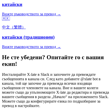
китайски
Вижте ръководството за превод →
🇭🇰
中文（繁體）
китайски (традиционен)
Вижте ръководството за превод →
Не сте убедени? Опитайте го с вашия
екип!
Инсталирайте X-late в Slack и започнете да превеждате
съобщенията в канала си. След като добавите @xlate bot в
канала, той ще започне да превежда всички входящи
съобщения от членовете на канала. Вие и вашите колеги
можете също да упълномощите X-late да редактира и превежда
вашите съобщения в раздела „Начало“ на приложението Slack.
Можете също да конфигурирате езика по подразбиране за
превод в настройките.