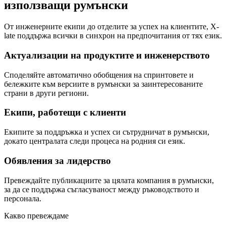
използващи румънски
От инженерните екипи до отделите за успех на клиентите, X-
late поддържа всички в синхрон на предпочитания от тях език.
Актуализации на продуктите и инженерството
Споделяйте автоматично обобщения на спринтовете и
бележките към версиите в румънски за заинтересованите
страни в други региони.
Екипи, работещи с клиенти
Екипите за поддръжка и успех си сътрудничат в румънски,
докато централата следи процеса на родния си език.
Обявления за лидерство
Превеждайте публикациите за цялата компания в румънски,
за да се поддържа съгласуваност между ръководството и
персонала.
Какво превеждаме