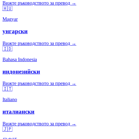
Вижте ръководството за превод →
🇭🇺
Magyar
унгарски
Вижте ръководството за превод →
🇮🇩
Bahasa Indonesia
индонезийски
Вижте ръководството за превод →
🇮🇹
Italiano
италиански
Вижте ръководството за превод →
🇯🇵