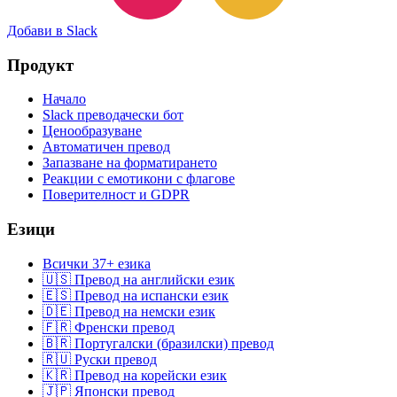
Добави в Slack
Продукт
Начало
Slack преводачески бот
Ценообразуване
Автоматичен превод
Запазване на форматирането
Реакции с емотикони с флагове
Поверителност и GDPR
Езици
Всички 37+ езика
🇺🇸 Превод на английски език
🇪🇸 Превод на испански език
🇩🇪 Превод на немски език
🇫🇷 Френски превод
🇧🇷 Португалски (бразилски) превод
🇷🇺 Руски превод
🇰🇷 Превод на корейски език
🇯🇵 Японски превод