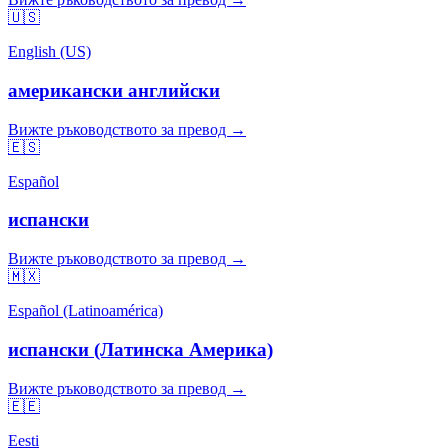
🇺🇸
English (US)
американски английски
Вижте ръководството за превод →
🇪🇸
Español
испански
Вижте ръководството за превод →
🇲🇽
Español (Latinoamérica)
испански (Латинска Америка)
Вижте ръководството за превод →
🇪🇪
Eesti