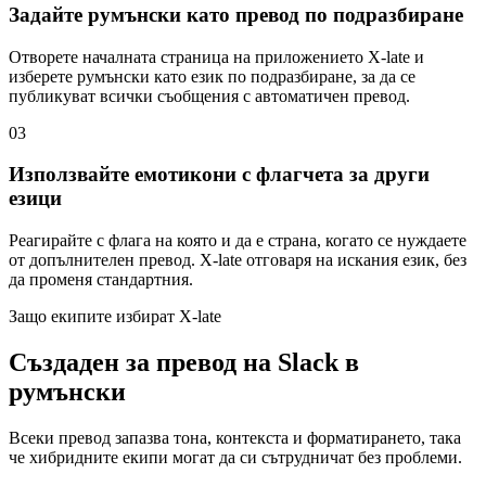
Задайте румънски като превод по подразбиране
Отворете началната страница на приложението X-late и
изберете румънски като език по подразбиране, за да се
публикуват всички съобщения с автоматичен превод.
03
Използвайте емотикони с флагчета за други
езици
Реагирайте с флага на която и да е страна, когато се нуждаете
от допълнителен превод. X-late отговаря на искания език, без
да променя стандартния.
Защо екипите избират X-late
Създаден за превод на Slack в
румънски
Всеки превод запазва тона, контекста и форматирането, така
че хибридните екипи могат да си сътрудничат без проблеми.