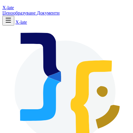
X-late
Ценообразуване
Документи
X-late