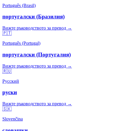
Português (Brasil)
португалски (Бразилия)
Вижте ръководството за превод →
🇵🇹
Português (Portugal)
португалски (Португалия)
Вижте ръководството за превод →
🇷🇺
Русский
руски
Вижте ръководството за превод →
🇸🇰
Slovenčina
словашки