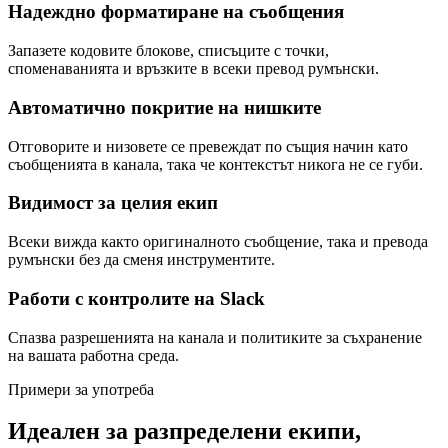
Надеждно форматиране на съобщения
Запазете кодовите блокове, списъците с точки,
споменаванията и връзките в всеки превод румънски.
Автоматично покритие на нишките
Отговорите и низовете се превеждат по същия начин като
съобщенията в канала, така че контекстът никога не се губи.
Видимост за целия екип
Всеки вижда както оригиналното съобщение, така и превода
румънски без да сменя инструментите.
Работи с контролите на Slack
Спазва разрешенията на канала и политиките за съхранение
на вашата работна среда.
Примери за употреба
Идеален за разпределени екипи,