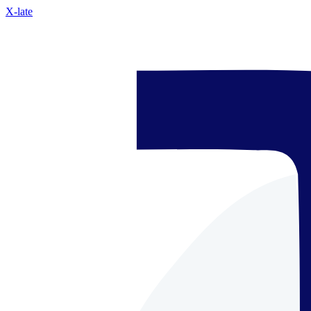
X-late