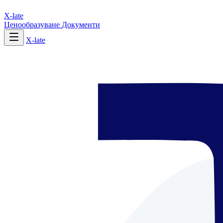
X-late
Ценообразуване
Документи
X-late