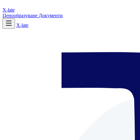
X-late
Ценообразуване
Документи
X-late