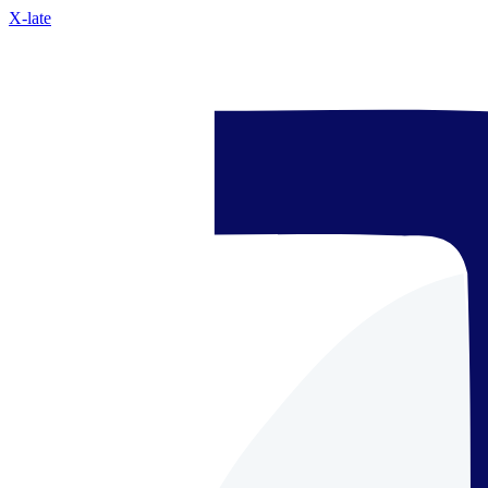
X-late