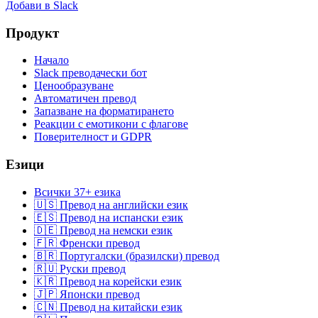
Добави в Slack
Продукт
Начало
Slack преводачески бот
Ценообразуване
Автоматичен превод
Запазване на форматирането
Реакции с емотикони с флагове
Поверителност и GDPR
Езици
Всички 37+ езика
🇺🇸 Превод на английски език
🇪🇸 Превод на испански език
🇩🇪 Превод на немски език
🇫🇷 Френски превод
🇧🇷 Португалски (бразилски) превод
🇷🇺 Руски превод
🇰🇷 Превод на корейски език
🇯🇵 Японски превод
🇨🇳 Превод на китайски език