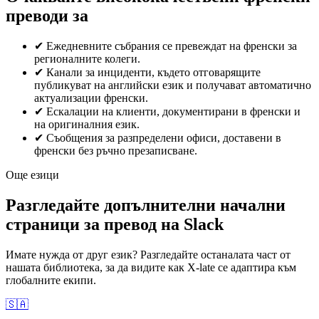
преводи за
✔
Ежедневните събрания се превеждат на френски за
регионалните колеги.
✔
Канали за инциденти, където отговарящите
публикуват на английски език и получават автоматично
актуализации френски.
✔
Ескалации на клиенти, документирани в френски и
на оригиналния език.
✔
Съобщения за разпределени офиси, доставени в
френски без ръчно презаписване.
Още езици
Разгледайте допълнителни начални
страници за превод на Slack
Имате нужда от друг език? Разгледайте останалата част от
нашата библиотека, за да видите как X-late се адаптира към
глобалните екипи.
🇸🇦