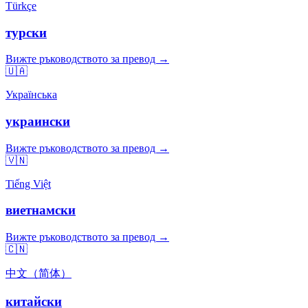
Türkçe
турски
Вижте ръководството за превод →
🇺🇦
Українська
украински
Вижте ръководството за превод →
🇻🇳
Tiếng Việt
виетнамски
Вижте ръководството за превод →
🇨🇳
中文（简体）
китайски