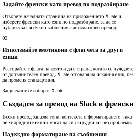
Задайте френски като превод по подразбиране
Отворете началната страница на приложението X-late и
изберете френски като език по подразбиране, за да се
публикуват всички съобщения с автоматичен превод.
03
Използвайте емотикони с флагчета за други
езици
Реагирайте с флага на която и да е страна, когато се нуждаете
от допълнителен превод. X-late отговаря на искания език, без
да променя стандартния.
Защо екипите избират X-late
Създаден за превод на Slack в френски
Всеки превод запазва тона, контекста и форматирането, така
че хибридните екипи могат да си сътрудничат без проблеми.
Надеждно форматиране на съобщения