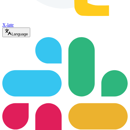
X-late
Language