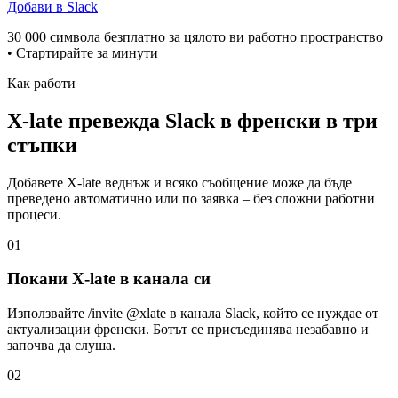
Добави в Slack
30 000 символа безплатно за цялото ви работно пространство
• Стартирайте за минути
Как работи
X-late превежда Slack в френски в три
стъпки
Добавете X-late веднъж и всяко съобщение може да бъде
преведено автоматично или по заявка – без сложни работни
процеси.
01
Покани X-late в канала си
Използвайте /invite @xlate в канала Slack, който се нуждае от
актуализации френски. Ботът се присъединява незабавно и
започва да слуша.
02