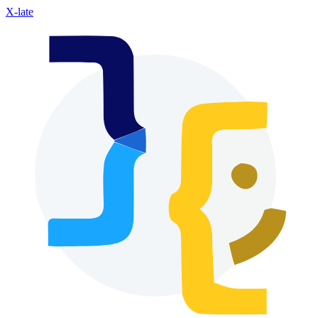
X-late