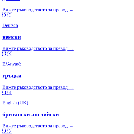
Вижте ръководството за превод →
🇩🇪
Deutsch
немски
Вижте ръководството за превод →
🇬🇷
Ελληνικά
гръцки
Вижте ръководството за превод →
🇬🇧
English (UK)
британски английски
Вижте ръководството за превод →
🇺🇸