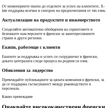
От инженерните екипи до отделите за успех на клиентите, X-
late поддържа всички в синхрон на предпочитания от тях език.
Актуализации на продуктите и инженерството
Споделяйте автоматично обобщения на спринтовете и
бележките към версиите в френски за заинтересованите
страни в други региони.
Екипи, работещи с клиенти
Екипите за поддръжка и успех си сътрудничат в френски,
докато централата следи процеса на родния си език.
Обявления за лидерство
Превеждайте публикациите за цялата компания в френски, за
да се поддържа съгласуваност между ръководството и
персонала.
Какво превеждаме
Очаквайте висококачествени френски