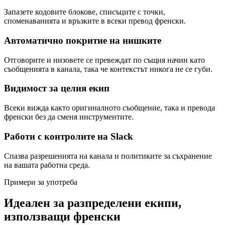
Запазете кодовите блокове, списъците с точки,
споменаванията и връзките в всеки превод френски.
Автоматично покритие на нишките
Отговорите и низовете се превеждат по същия начин като
съобщенията в канала, така че контекстът никога не се губи.
Видимост за целия екип
Всеки вижда както оригиналното съобщение, така и превода
френски без да сменя инструментите.
Работи с контролите на Slack
Спазва разрешенията на канала и политиките за съхранение
на вашата работна среда.
Примери за употреба
Идеален за разпределени екипи,
използващи френски