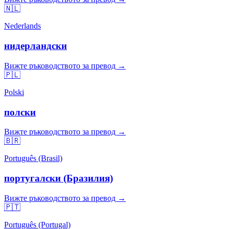
🇳🇱
Nederlands
нидерландски
Вижте ръководството за превод →
🇵🇱
Polski
полски
Вижте ръководството за превод →
🇧🇷
Português (Brasil)
португалски (Бразилия)
Вижте ръководството за превод →
🇵🇹
Português (Portugal)