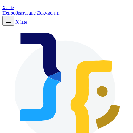
X-late
Ценообразуване
Документи
X-late