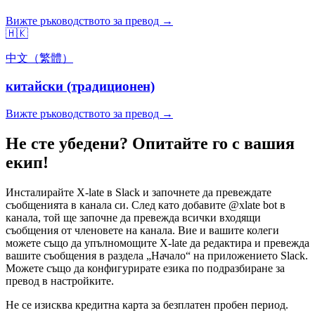
Вижте ръководството за превод →
🇭🇰
中文（繁體）
китайски (традиционен)
Вижте ръководството за превод →
Не сте убедени? Опитайте го с вашия
екип!
Инсталирайте X-late в Slack и започнете да превеждате
съобщенията в канала си. След като добавите @xlate bot в
канала, той ще започне да превежда всички входящи
съобщения от членовете на канала. Вие и вашите колеги
можете също да упълномощите X-late да редактира и превежда
вашите съобщения в раздела „Начало“ на приложението Slack.
Можете също да конфигурирате езика по подразбиране за
превод в настройките.
Не се изисква кредитна карта за безплатен пробен период.