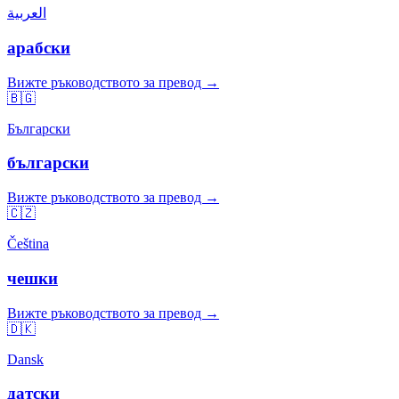
العربية
арабски
Вижте ръководството за превод →
🇧🇬
Български
български
Вижте ръководството за превод →
🇨🇿
Čeština
чешки
Вижте ръководството за превод →
🇩🇰
Dansk
датски