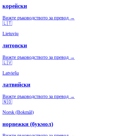
корейски
Вижте ръководството за превод →
🇱🇹
Lietuvių
литовски
Вижте ръководството за превод →
🇱🇻
Latviešu
латвийски
Вижте ръководството за превод →
🇳🇴
Norsk (Bokmål)
норвежки (букмол)
Вижте ръководството за превод →