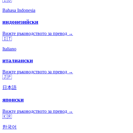
🇮🇩
Bahasa Indonesia
индонезийски
Вижте ръководството за превод →
🇮🇹
Italiano
италиански
Вижте ръководството за превод →
🇯🇵
日本語
японски
Вижте ръководството за превод →
🇰🇷
한국어