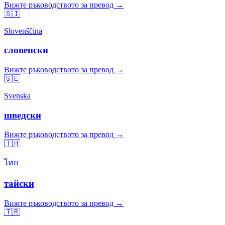
Вижте ръководството за превод →
🇸🇮
Slovenščina
словенски
Вижте ръководството за превод →
🇸🇪
Svenska
шведски
Вижте ръководството за превод →
🇹🇭
ไทย
тайски
Вижте ръководството за превод →
🇹🇷