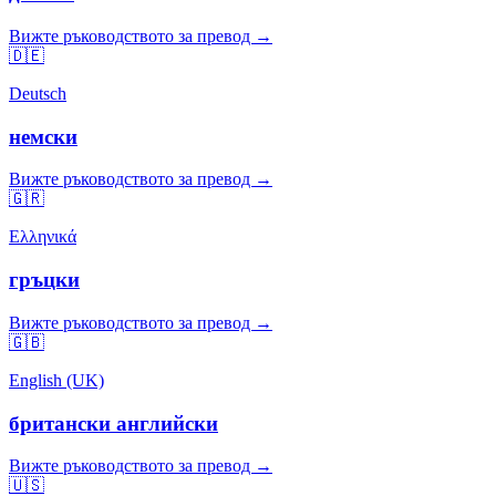
Вижте ръководството за превод →
🇩🇪
Deutsch
немски
Вижте ръководството за превод →
🇬🇷
Ελληνικά
гръцки
Вижте ръководството за превод →
🇬🇧
English (UK)
британски английски
Вижте ръководството за превод →
🇺🇸