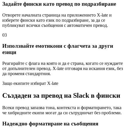
Задайте фински като превод по подразбиране
Отворете началната страница на приложението X-late и
изберете фински като език по подразбиране, за да се
публикуват всички съобщения с автоматичен превод.
03
Използвайте емотикони с флагчета за други
езици
Реагирайте с флага на която и да е страна, когато се нуждаете
от допълнителен превод. X-late отговаря на искания език, без
да променя стандартния.
Защо екипите избират X-late
Създаден за превод на Slack в фински
Всеки превод запазва тона, контекста и форматирането, така
че хибридните екипи могат да си сътрудничат без проблеми.
Надеждно форматиране на съобщения