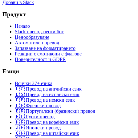
Добави в Slack
Продукт
Начало
Slack преводачески бот
Ценообразуване
Автоматичен превод
Запазване на форматирането
Реакции с емотикони с флагове
Поверителност и GDPR
Езици
Всички 37+ езика
🇺🇸 Превод на английски език
🇪🇸 Превод на испански език
🇩🇪 Превод на немски език
🇫🇷 Френски превод
🇧🇷 Португалски (бразилски) превод
🇷🇺 Руски превод
🇰🇷 Превод на корейски език
🇯🇵 Японски превод
🇨🇳 Превод на китайски език