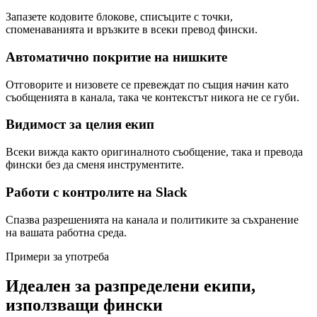
Запазете кодовите блокове, списъците с точки,
споменаванията и връзките в всеки превод фински.
Автоматично покритие на нишките
Отговорите и низовете се превеждат по същия начин като
съобщенията в канала, така че контекстът никога не се губи.
Видимост за целия екип
Всеки вижда както оригиналното съобщение, така и превода
фински без да сменя инструментите.
Работи с контролите на Slack
Спазва разрешенията на канала и политиките за съхранение
на вашата работна среда.
Примери за употреба
Идеален за разпределени екипи,
използващи фински