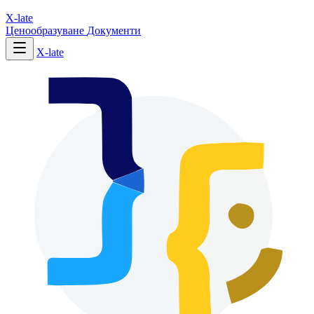
X-late
Ценообразуване
Документи
X-late