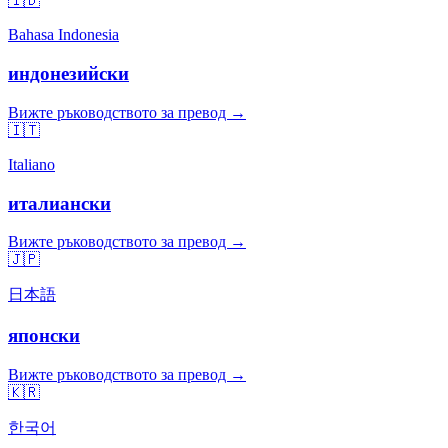
🇮🇩
Bahasa Indonesia
индонезийски
Вижте ръководството за превод →
🇮🇹
Italiano
италиански
Вижте ръководството за превод →
🇯🇵
日本語
японски
Вижте ръководството за превод →
🇰🇷
한국어