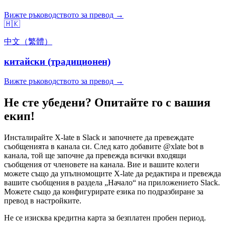
Вижте ръководството за превод →
🇭🇰
中文（繁體）
китайски (традиционен)
Вижте ръководството за превод →
Не сте убедени? Опитайте го с вашия
екип!
Инсталирайте X-late в Slack и започнете да превеждате
съобщенията в канала си. След като добавите @xlate bot в
канала, той ще започне да превежда всички входящи
съобщения от членовете на канала. Вие и вашите колеги
можете също да упълномощите X-late да редактира и превежда
вашите съобщения в раздела „Начало“ на приложението Slack.
Можете също да конфигурирате езика по подразбиране за
превод в настройките.
Не се изисква кредитна карта за безплатен пробен период.