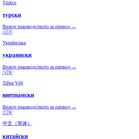
Türkçe
турски
Вижте ръководството за превод →
🇺🇦
Українська
украински
Вижте ръководството за превод →
🇻🇳
Tiếng Việt
виетнамски
Вижте ръководството за превод →
🇨🇳
中文（简体）
китайски