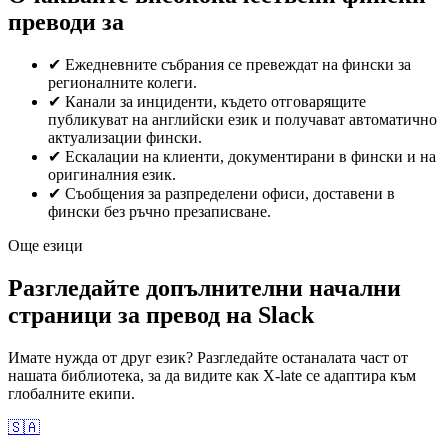
преводи за
✔
Ежедневните събрания се превеждат на фински за
регионалните колеги.
✔
Канали за инциденти, където отговарящите
публикуват на английски език и получават автоматично
актуализации фински.
✔
Ескалации на клиенти, документирани в фински и на
оригиналния език.
✔
Съобщения за разпределени офиси, доставени в
фински без ръчно презаписване.
Още езици
Разгледайте допълнителни начални
страници за превод на Slack
Имате нужда от друг език? Разгледайте останалата част от
нашата библиотека, за да видите как X-late се адаптира към
глобалните екипи.
🇸🇦