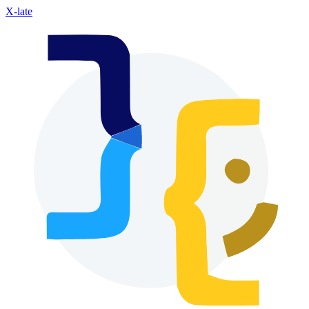
X-late