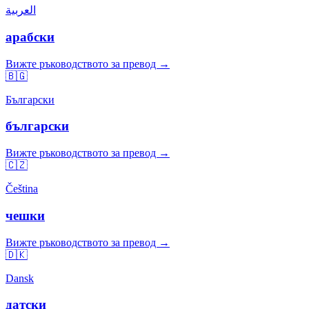
العربية
арабски
Вижте ръководството за превод →
🇧🇬
Български
български
Вижте ръководството за превод →
🇨🇿
Čeština
чешки
Вижте ръководството за превод →
🇩🇰
Dansk
датски