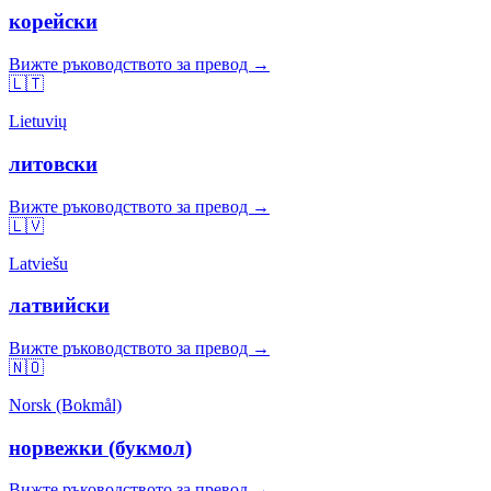
корейски
Вижте ръководството за превод →
🇱🇹
Lietuvių
литовски
Вижте ръководството за превод →
🇱🇻
Latviešu
латвийски
Вижте ръководството за превод →
🇳🇴
Norsk (Bokmål)
норвежки (букмол)
Вижте ръководството за превод →