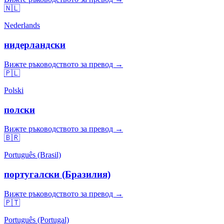
🇳🇱
Nederlands
нидерландски
Вижте ръководството за превод →
🇵🇱
Polski
полски
Вижте ръководството за превод →
🇧🇷
Português (Brasil)
португалски (Бразилия)
Вижте ръководството за превод →
🇵🇹
Português (Portugal)