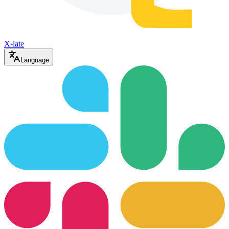
X-late
Language