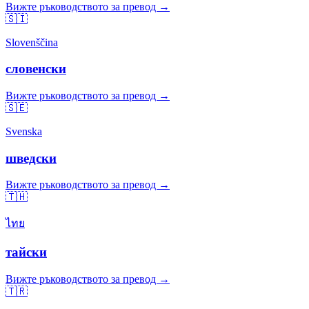
Вижте ръководството за превод →
🇸🇮
Slovenščina
словенски
Вижте ръководството за превод →
🇸🇪
Svenska
шведски
Вижте ръководството за превод →
🇹🇭
ไทย
тайски
Вижте ръководството за превод →
🇹🇷