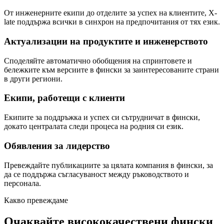
От инженерните екипи до отделите за успех на клиентите, X-
late поддържа всички в синхрон на предпочитания от тях език.
Актуализации на продуктите и инженерството
Споделяйте автоматично обобщения на спринтовете и
бележките към версиите в фински за заинтересованите страни
в други региони.
Екипи, работещи с клиенти
Екипите за поддръжка и успех си сътрудничат в фински,
докато централата следи процеса на родния си език.
Обявления за лидерство
Превеждайте публикациите за цялата компания в фински, за
да се поддържа съгласуваност между ръководството и
персонала.
Какво превеждаме
Очаквайте висококачествени фински