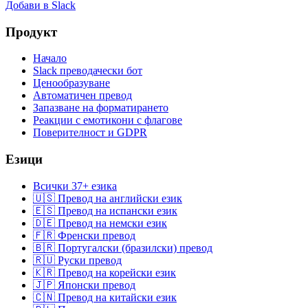
Добави в Slack
Продукт
Начало
Slack преводачески бот
Ценообразуване
Автоматичен превод
Запазване на форматирането
Реакции с емотикони с флагове
Поверителност и GDPR
Езици
Всички 37+ езика
🇺🇸 Превод на английски език
🇪🇸 Превод на испански език
🇩🇪 Превод на немски език
🇫🇷 Френски превод
🇧🇷 Португалски (бразилски) превод
🇷🇺 Руски превод
🇰🇷 Превод на корейски език
🇯🇵 Японски превод
🇨🇳 Превод на китайски език