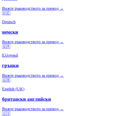
Вижте ръководството за превод →
🇩🇪
Deutsch
немски
Вижте ръководството за превод →
🇬🇷
Ελληνικά
гръцки
Вижте ръководството за превод →
🇬🇧
English (UK)
британски английски
Вижте ръководството за превод →
🇺🇸