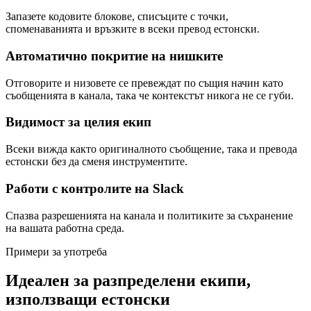
Запазете кодовите блокове, списъците с точки,
споменаванията и връзките в всеки превод естонски.
Автоматично покритие на нишките
Отговорите и низовете се превеждат по същия начин като
съобщенията в канала, така че контекстът никога не се губи.
Видимост за целия екип
Всеки вижда както оригиналното съобщение, така и превода
естонски без да сменя инструментите.
Работи с контролите на Slack
Спазва разрешенията на канала и политиките за съхранение
на вашата работна среда.
Примери за употреба
Идеален за разпределени екипи,
използващи естонски