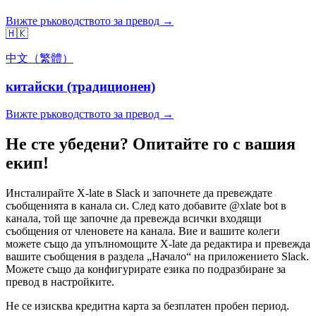
Вижте ръководството за превод →
🇭🇰
中文（繁體）
китайски (традиционен)
Вижте ръководството за превод →
Не сте убедени? Опитайте го с вашия
екип!
Инсталирайте X-late в Slack и започнете да превеждате
съобщенията в канала си. След като добавите @xlate bot в
канала, той ще започне да превежда всички входящи
съобщения от членовете на канала. Вие и вашите колеги
можете също да упълномощите X-late да редактира и превежда
вашите съобщения в раздела „Начало“ на приложението Slack.
Можете също да конфигурирате езика по подразбиране за
превод в настройките.
Не се изисква кредитна карта за безплатен пробен период.