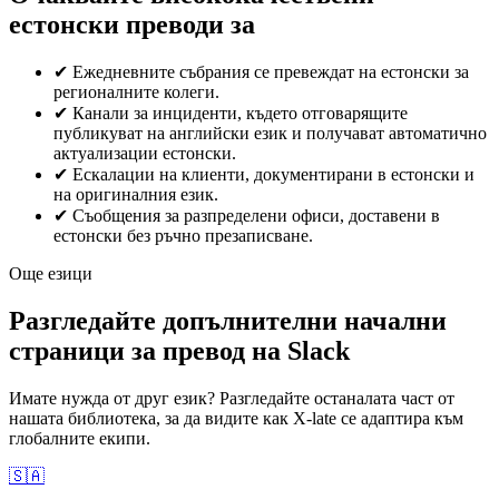
естонски преводи за
✔
Ежедневните събрания се превеждат на естонски за
регионалните колеги.
✔
Канали за инциденти, където отговарящите
публикуват на английски език и получават автоматично
актуализации естонски.
✔
Ескалации на клиенти, документирани в естонски и
на оригиналния език.
✔
Съобщения за разпределени офиси, доставени в
естонски без ръчно презаписване.
Още езици
Разгледайте допълнителни начални
страници за превод на Slack
Имате нужда от друг език? Разгледайте останалата част от
нашата библиотека, за да видите как X-late се адаптира към
глобалните екипи.
🇸🇦