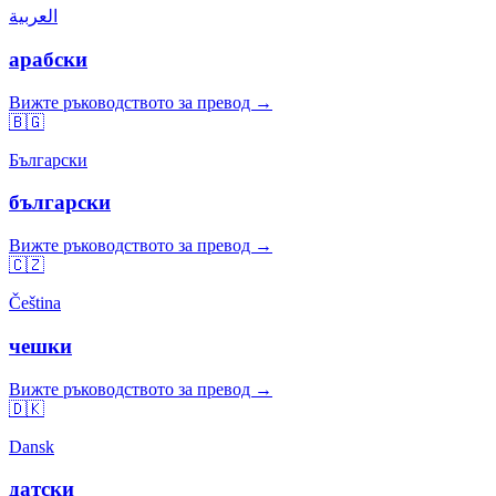
العربية
арабски
Вижте ръководството за превод →
🇧🇬
Български
български
Вижте ръководството за превод →
🇨🇿
Čeština
чешки
Вижте ръководството за превод →
🇩🇰
Dansk
датски