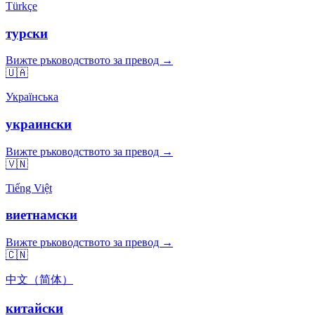
Türkçe
турски
Вижте ръководството за превод →
🇺🇦
Українська
украински
Вижте ръководството за превод →
🇻🇳
Tiếng Việt
виетнамски
Вижте ръководството за превод →
🇨🇳
中文（简体）
китайски