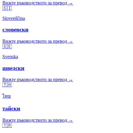
Вижте ръководството за превод →
🇸🇮
Slovenščina
словенски
Вижте ръководството за превод →
🇸🇪
Svenska
шведски
Вижте ръководството за превод →
🇹🇭
ไทย
тайски
Вижте ръководството за превод →
🇹🇷