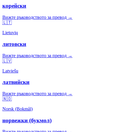
корейски
Вижте ръководството за превод →
🇱🇹
Lietuvių
литовски
Вижте ръководството за превод →
🇱🇻
Latviešu
латвийски
Вижте ръководството за превод →
🇳🇴
Norsk (Bokmål)
норвежки (букмол)
Вижте ръководството за превод →