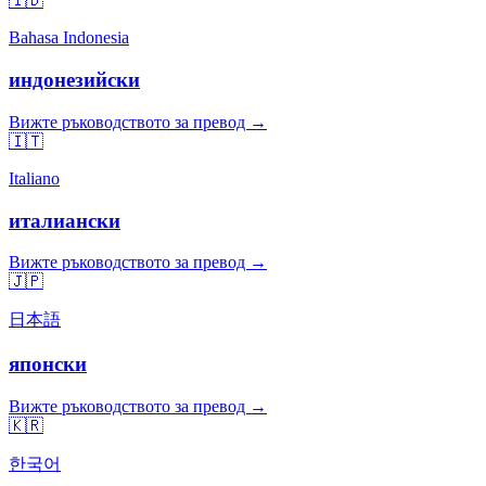
🇮🇩
Bahasa Indonesia
индонезийски
Вижте ръководството за превод →
🇮🇹
Italiano
италиански
Вижте ръководството за превод →
🇯🇵
日本語
японски
Вижте ръководството за превод →
🇰🇷
한국어