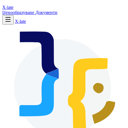
X-late
Ценообразуване
Документи
X-late