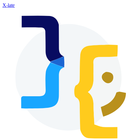
X-late