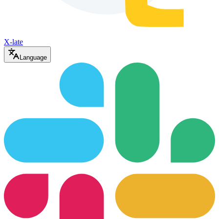
X-late
Language