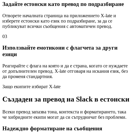
Задайте естонски като превод по подразбиране
Отворете началната страница на приложението X-late и
изберете естонски като език по подразбиране, за да се
публикуват всички съобщения с автоматичен превод.
03
Използвайте емотикони с флагчета за други
езици
Реагирайте с флага на която и да е страна, когато се нуждаете
от допълнителен превод. X-late отговаря на искания език, без
да променя стандартния.
Защо екипите избират X-late
Създаден за превод на Slack в естонски
Всеки превод запазва тона, контекста и форматирането, така
че хибридните екипи могат да си сътрудничат без проблеми.
Надеждно форматиране на съобщения