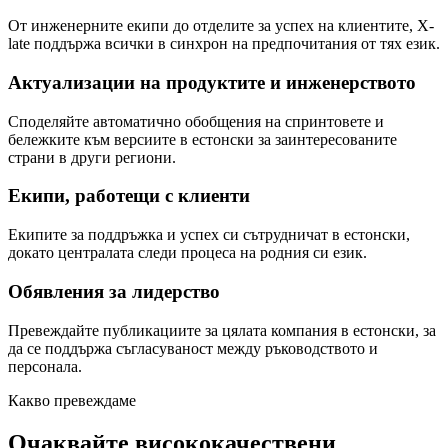
От инженерните екипи до отделите за успех на клиентите, X-
late поддържа всички в синхрон на предпочитания от тях език.
Актуализации на продуктите и инженерството
Споделяйте автоматично обобщения на спринтовете и
бележките към версиите в естонски за заинтересованите
страни в други региони.
Екипи, работещи с клиенти
Екипите за поддръжка и успех си сътрудничат в естонски,
докато централата следи процеса на родния си език.
Обявления за лидерство
Превеждайте публикациите за цялата компания в естонски, за
да се поддържа съгласуваност между ръководството и
персонала.
Какво превеждаме
Очаквайте висококачествени