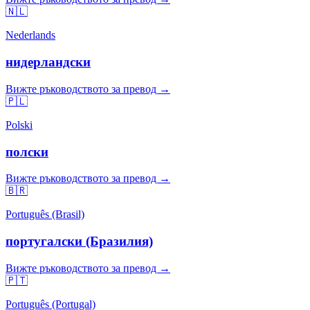
🇳🇱
Nederlands
нидерландски
Вижте ръководството за превод →
🇵🇱
Polski
полски
Вижте ръководството за превод →
🇧🇷
Português (Brasil)
португалски (Бразилия)
Вижте ръководството за превод →
🇵🇹
Português (Portugal)