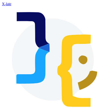
X-late