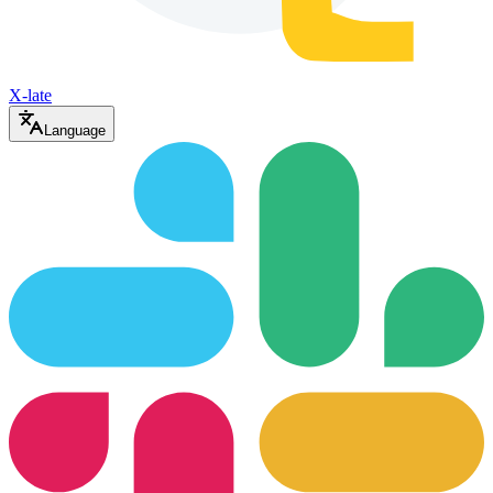
X-late
Language