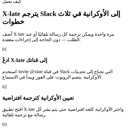
كيف يعمل
X-late يترجم Slack إلى الأوكرانية في ثلاث
خطوات
أضف X-late مرة واحدة ويمكن ترجمة كل رسالة تلقائيًا أو عند
الطلب — دون الحاجة إلى إجراءات معقدة.
01
ادعُ X-late إلى قناتك
استخدم /invite @xlate في قناة Slack التي تحتاج إلى تحديثات
الأوكرانية. ينضم الروبوت على الفور ويبدأ في الاستماع.
02
تعيين الأوكرانية كترجمة افتراضية
افتح تطبيق X-late واختر الأوكرانية كلغة افتراضية حتى يتم نشر كل
رسالة مع ترجمة تلقائية.
03