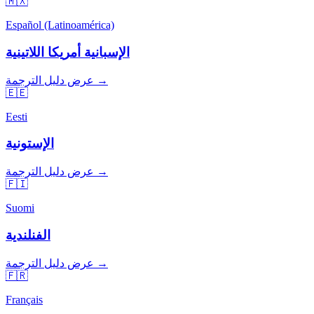
🇲🇽
Español (Latinoamérica)
الإسبانية أمريكا اللاتينية
عرض دليل الترجمة →
🇪🇪
Eesti
الإستونية
عرض دليل الترجمة →
🇫🇮
Suomi
الفنلندية
عرض دليل الترجمة →
🇫🇷
Français