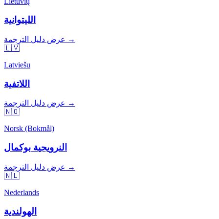
Lietuvių
الليتوانية
عرض دليل الترجمة →
🇱🇻
Latviešu
اللاتفية
عرض دليل الترجمة →
🇳🇴
Norsk (Bokmål)
النرويجية بوكمال
عرض دليل الترجمة →
🇳🇱
Nederlands
الهولندية