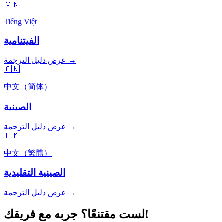
🇻🇳
Tiếng Việt
الفيتنامية
عرض دليل الترجمة →
🇨🇳
中文（简体）
الصينية
عرض دليل الترجمة →
🇭🇰
中文（繁體）
الصينية التقليدية
عرض دليل الترجمة →
لست مقتنعًا؟ جربه مع فريقك!