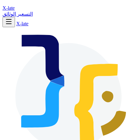
X-late
التسعير
الوثائق
X-late