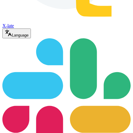
X-late
Language