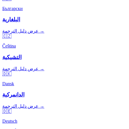
Български
البلغارية
عرض دليل الترجمة →
🇨🇿
Čeština
التشيكية
عرض دليل الترجمة →
🇩🇰
Dansk
الدانمركية
عرض دليل الترجمة →
🇩🇪
Deutsch