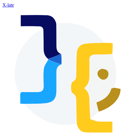
X-late