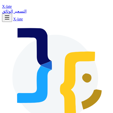
X-late
التسعير
الوثائق
X-late