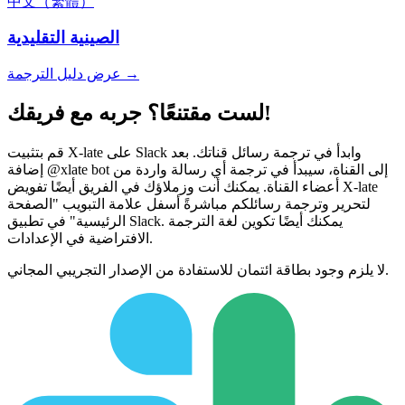
中文（繁體）
الصينية التقليدية
عرض دليل الترجمة →
لست مقتنعًا؟ جربه مع فريقك!
قم بتثبيت X-late على Slack وابدأ في ترجمة رسائل قناتك. بعد
إضافة @xlate bot إلى القناة، سيبدأ في ترجمة أي رسالة واردة من
أعضاء القناة. يمكنك أنت وزملاؤك في الفريق أيضًا تفويض X-late
لتحرير وترجمة رسائلكم مباشرةً أسفل علامة التبويب "الصفحة
الرئيسية" في تطبيق Slack. يمكنك أيضًا تكوين لغة الترجمة
الافتراضية في الإعدادات.
لا يلزم وجود بطاقة ائتمان للاستفادة من الإصدار التجريبي المجاني.