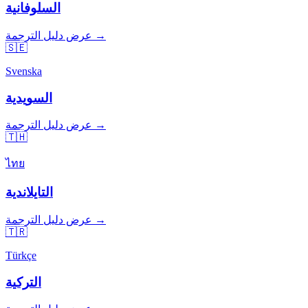
السلوفانية
عرض دليل الترجمة →
🇸🇪
Svenska
السويدية
عرض دليل الترجمة →
🇹🇭
ไทย
التايلاندية
عرض دليل الترجمة →
🇹🇷
Türkçe
التركية