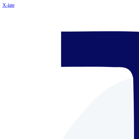
X-late