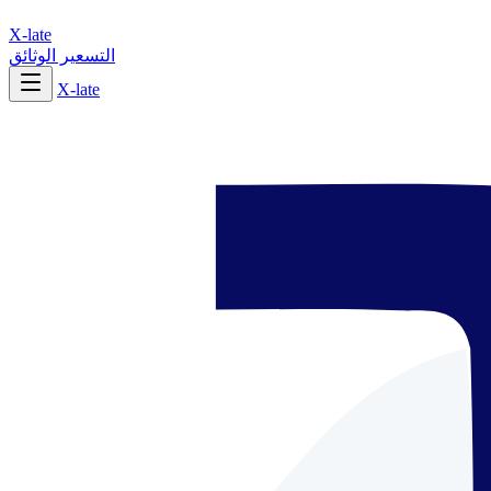
X-late
التسعير
الوثائق
X-late