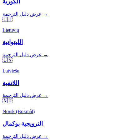
الكورية
عرض دليل الترجمة →
🇱🇹
Lietuvių
الليتوانية
عرض دليل الترجمة →
🇱🇻
Latviešu
اللاتفية
عرض دليل الترجمة →
🇳🇴
Norsk (Bokmål)
النرويجية بوكمال
عرض دليل الترجمة →