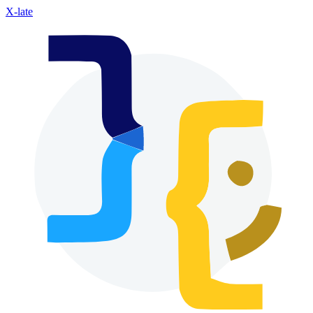
X-late