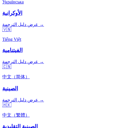
Українська
الأوكرانية
عرض دليل الترجمة →
🇻🇳
Tiếng Việt
الفيتنامية
عرض دليل الترجمة →
🇨🇳
中文（简体）
الصينية
عرض دليل الترجمة →
🇭🇰
中文（繁體）
الصينية التقليدية