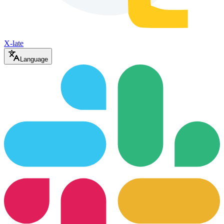
X-late
Language