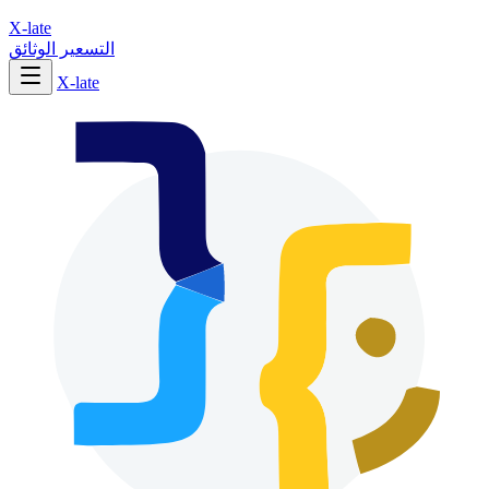
X-late
التسعير
الوثائق
X-late