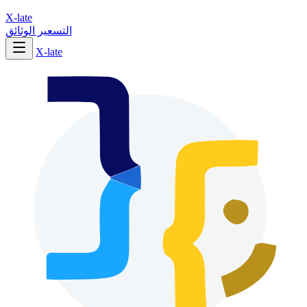
X-late
التسعير
الوثائق
X-late