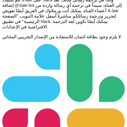
إضافة @xlate bot إلى القناة، سيبدأ في ترجمة أي رسالة واردة من
أعضاء القناة. يمكنك أنت وزملاؤك في الفريق أيضًا تفويض X-late
لتحرير وترجمة رسائلكم مباشرةً أسفل علامة التبويب "الصفحة
الرئيسية" في تطبيق Slack. يمكنك أيضًا تكوين لغة الترجمة
الافتراضية في الإعدادات.
لا يلزم وجود بطاقة ائتمان للاستفادة من الإصدار التجريبي المجاني.