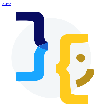
X-late