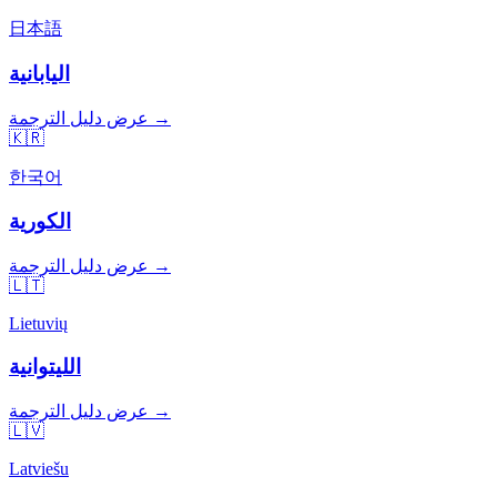
日本語
اليابانية
عرض دليل الترجمة →
🇰🇷
한국어
الكورية
عرض دليل الترجمة →
🇱🇹
Lietuvių
الليتوانية
عرض دليل الترجمة →
🇱🇻
Latviešu