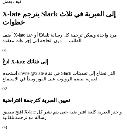
كيف يعمل
X-late يترجم Slack إلى العبرية في ثلاث
خطوات
أضف X-late مرة واحدة ويمكن ترجمة كل رسالة تلقائيًا أو عند
الطلب — دون الحاجة إلى إجراءات معقدة.
01
ادعُ X-late إلى قناتك
استخدم /invite @xlate في قناة Slack التي تحتاج إلى تحديثات
العبرية. ينضم الروبوت على الفور ويبدأ في الاستماع.
02
تعيين العبرية كترجمة افتراضية
افتح تطبيق X-late واختر العبرية كلغة افتراضية حتى يتم نشر كل
رسالة مع ترجمة تلقائية.
03