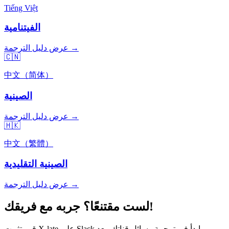
Tiếng Việt
الفيتنامية
عرض دليل الترجمة →
🇨🇳
中文（简体）
الصينية
عرض دليل الترجمة →
🇭🇰
中文（繁體）
الصينية التقليدية
عرض دليل الترجمة →
لست مقتنعًا؟ جربه مع فريقك!
قم بتثبيت X-late على Slack وابدأ في ترجمة رسائل قناتك. بعد