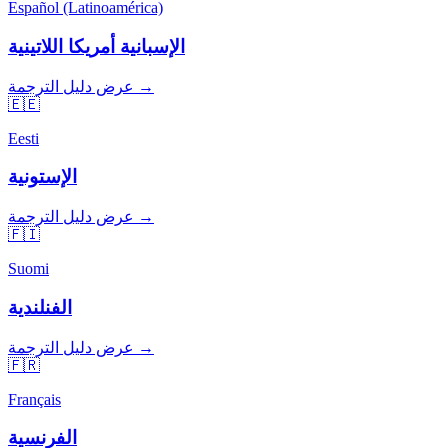
Español (Latinoamérica)
الإسبانية أمريكا اللاتينية
عرض دليل الترجمة →
🇪🇪
Eesti
الإستونية
عرض دليل الترجمة →
🇫🇮
Suomi
الفنلندية
عرض دليل الترجمة →
🇫🇷
Français
الفرنسية