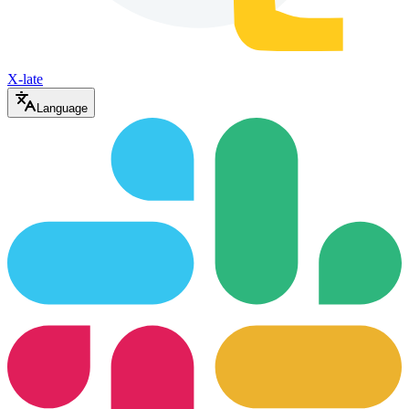
X-late
Language