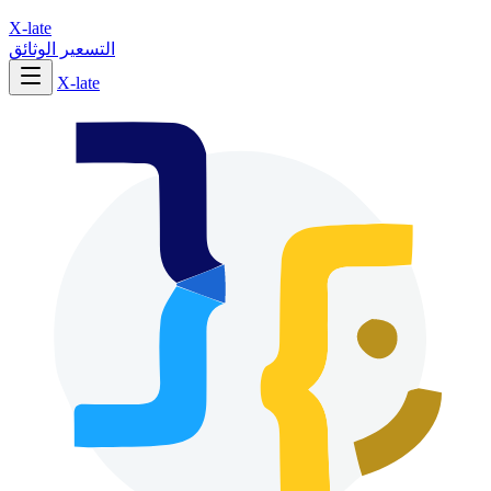
X-late
التسعير
الوثائق
X-late