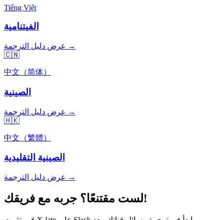
Tiếng Việt
الفيتنامية
عرض دليل الترجمة →
🇨🇳
中文（简体）
الصينية
عرض دليل الترجمة →
🇭🇰
中文（繁體）
الصينية التقليدية
عرض دليل الترجمة →
لست مقتنعًا؟ جربه مع فريقك!
قم بتثبيت X-late على Slack وابدأ في ترجمة رسائل قناتك. بعد