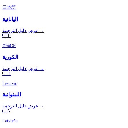
日本語
اليابانية
عرض دليل الترجمة →
🇰🇷
한국어
الكورية
عرض دليل الترجمة →
🇱🇹
Lietuvių
الليتوانية
عرض دليل الترجمة →
🇱🇻
Latviešu