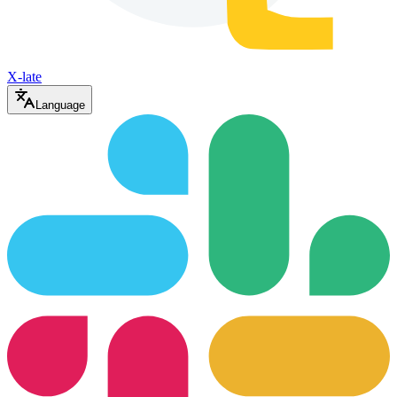
X-late
Language