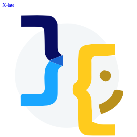
X-late