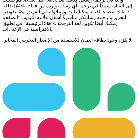
إضافة @xlate bot إلى القناة، سيبدأ في ترجمة أي رسالة واردة من
أعضاء القناة. يمكنك أنت وزملاؤك في الفريق أيضًا تفويض X-late
لتحرير وترجمة رسائلكم مباشرةً أسفل علامة التبويب "الصفحة
الرئيسية" في تطبيق Slack. يمكنك أيضًا تكوين لغة الترجمة
الافتراضية في الإعدادات.
لا يلزم وجود بطاقة ائتمان للاستفادة من الإصدار التجريبي المجاني.