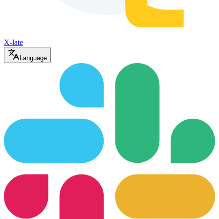
X-late
Language