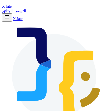
X-late
التسعير
الوثائق
X-late