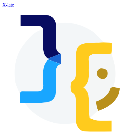
X-late