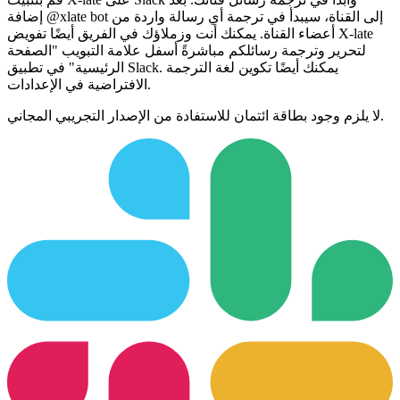
إضافة @xlate bot إلى القناة، سيبدأ في ترجمة أي رسالة واردة من
أعضاء القناة. يمكنك أنت وزملاؤك في الفريق أيضًا تفويض X-late
لتحرير وترجمة رسائلكم مباشرةً أسفل علامة التبويب "الصفحة
الرئيسية" في تطبيق Slack. يمكنك أيضًا تكوين لغة الترجمة
الافتراضية في الإعدادات.
لا يلزم وجود بطاقة ائتمان للاستفادة من الإصدار التجريبي المجاني.