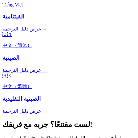
Tiếng Việt
الفيتنامية
عرض دليل الترجمة →
🇨🇳
中文（简体）
الصينية
عرض دليل الترجمة →
🇭🇰
中文（繁體）
الصينية التقليدية
عرض دليل الترجمة →
لست مقتنعًا؟ جربه مع فريقك!
قم بتثبيت X-late على Slack وابدأ في ترجمة رسائل قناتك. بعد