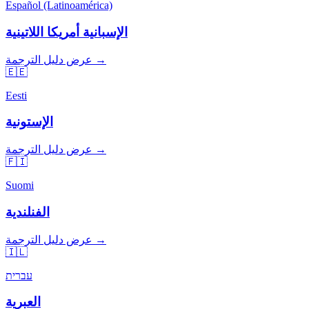
Español (Latinoamérica)
الإسبانية أمريكا اللاتينية
عرض دليل الترجمة →
🇪🇪
Eesti
الإستونية
عرض دليل الترجمة →
🇫🇮
Suomi
الفنلندية
عرض دليل الترجمة →
🇮🇱
עברית
العبرية