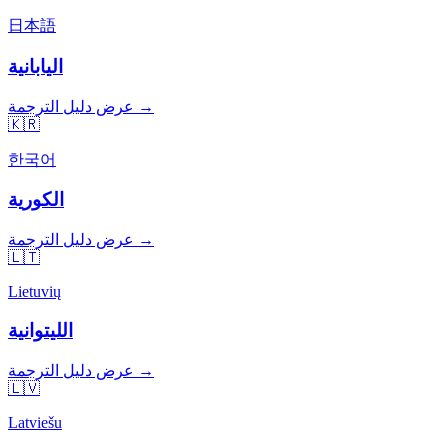
日本語
اليابانية
عرض دليل الترجمة →
🇰🇷
한국어
الكورية
عرض دليل الترجمة →
🇱🇹
Lietuvių
الليتوانية
عرض دليل الترجمة →
🇱🇻
Latviešu