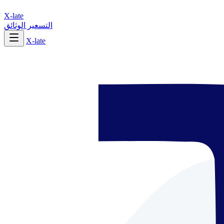
X-late
التسعير
الوثائق
X-late