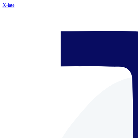
X-late