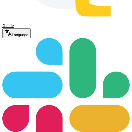
X-late
Language