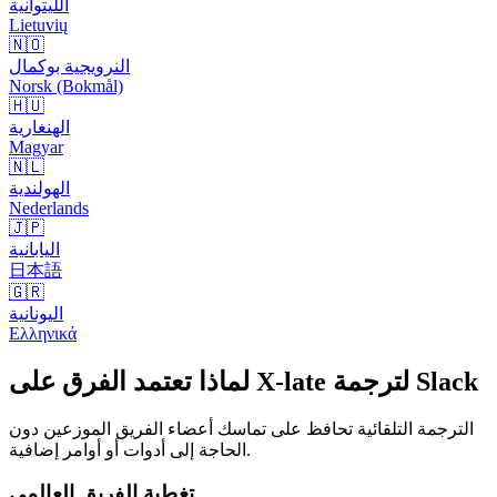
الليتوانية
Lietuvių
🇳🇴
النرويجية بوكمال
Norsk (Bokmål)
🇭🇺
الهنغارية
Magyar
🇳🇱
الهولندية
Nederlands
🇯🇵
اليابانية
日本語
🇬🇷
اليونانية
Ελληνικά
لماذا تعتمد الفرق على X-late لترجمة Slack
الترجمة التلقائية تحافظ على تماسك أعضاء الفريق الموزعين دون
الحاجة إلى أدوات أو أوامر إضافية.
تغطية الفريق العالمي