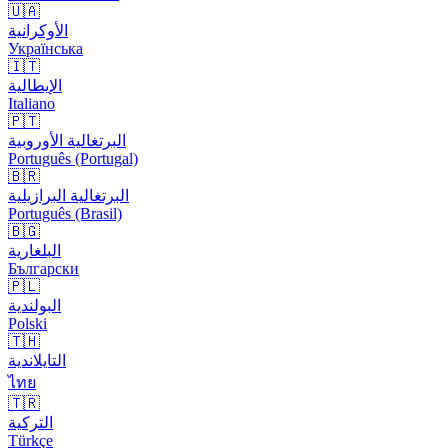
🇺🇦
الأوكرانية
Українська
🇮🇹
الإيطالية
Italiano
🇵🇹
البرتغالية الأوروبية
Português (Portugal)
🇧🇷
البرتغالية البرازيلية
Português (Brasil)
🇧🇬
البلغارية
Български
🇵🇱
البولندية
Polski
🇹🇭
التايلاندية
ไทย
🇹🇷
التركية
Türkçe