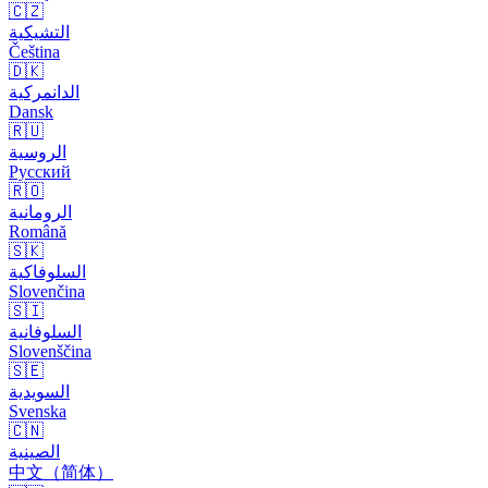
🇨🇿
التشيكية
Čeština
🇩🇰
الدانمركية
Dansk
🇷🇺
الروسية
Русский
🇷🇴
الرومانية
Română
🇸🇰
السلوفاكية
Slovenčina
🇸🇮
السلوفانية
Slovenščina
🇸🇪
السويدية
Svenska
🇨🇳
الصينية
中文（简体）