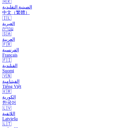
🇭🇰
الصينية التقليدية
中文（繁體）
🇮🇱
العبرية
עברית
🇸🇦
العربية
🇫🇷
الفرنسية
Français
🇫🇮
الفنلندية
Suomi
🇻🇳
الفيتنامية
Tiếng Việt
🇰🇷
الكورية
한국어
🇱🇻
اللاتفية
Latviešu
🇱🇹