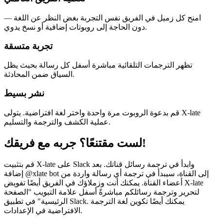
امنح كل زميل في الفريق نفس التجربة بغض النظر عن اللغة —
دون الحاجة إلى روبوتات إضافية أو نسخ يدوي.
تجربة متسقة
تظهر الترجمات التلقائية مباشرة أسفل كل رسالة بحيث يظل
السياق ضمن المحادثة.
نشر بسيط
قم بدعوة الروبوت مرة واحدة واختر لغة افتراضية. يتولى X-late
عملية الكشف والترجمة والتسليم.
لست مقتنعًا؟ جربه مع فريقك!
قم بتثبيت X-late على Slack وابدأ في ترجمة رسائل قناتك. بعد
إضافة @xlate bot إلى القناة، سيبدأ في ترجمة أي رسالة واردة من
أعضاء القناة. يمكنك أنت وزملاؤك في الفريق أيضًا تفويض X-late
لتحرير وترجمة رسائلكم مباشرةً أسفل علامة التبويب "الصفحة
الرئيسية" في تطبيق Slack. يمكنك أيضًا تكوين لغة الترجمة
الافتراضية في الإعدادات.