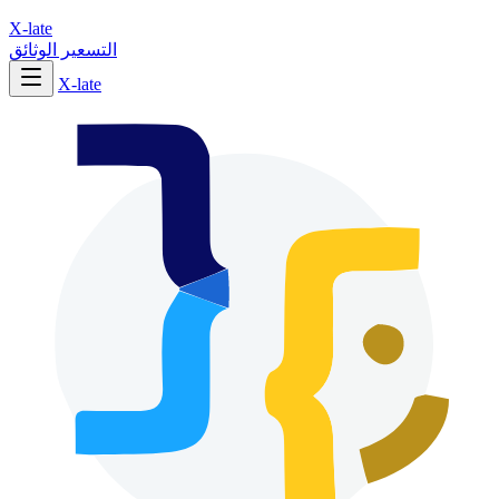
X-late
التسعير
الوثائق
X-late