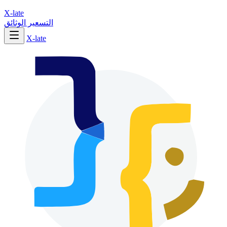
X-late
التسعير
الوثائق
X-late