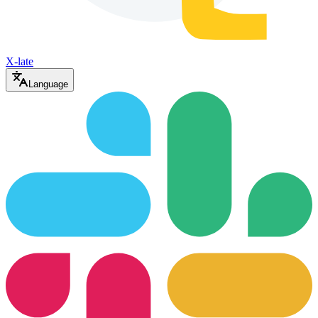
X-late
Language