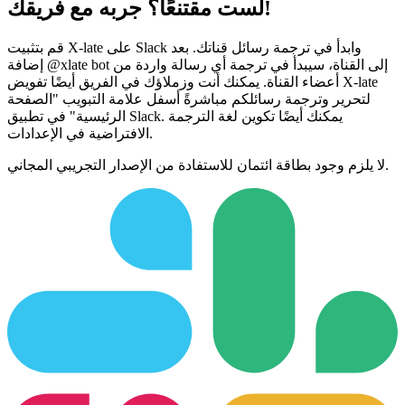
لست مقتنعًا؟ جربه مع فريقك!
قم بتثبيت X-late على Slack وابدأ في ترجمة رسائل قناتك. بعد
إضافة @xlate bot إلى القناة، سيبدأ في ترجمة أي رسالة واردة من
أعضاء القناة. يمكنك أنت وزملاؤك في الفريق أيضًا تفويض X-late
لتحرير وترجمة رسائلكم مباشرةً أسفل علامة التبويب "الصفحة
الرئيسية" في تطبيق Slack. يمكنك أيضًا تكوين لغة الترجمة
الافتراضية في الإعدادات.
لا يلزم وجود بطاقة ائتمان للاستفادة من الإصدار التجريبي المجاني.