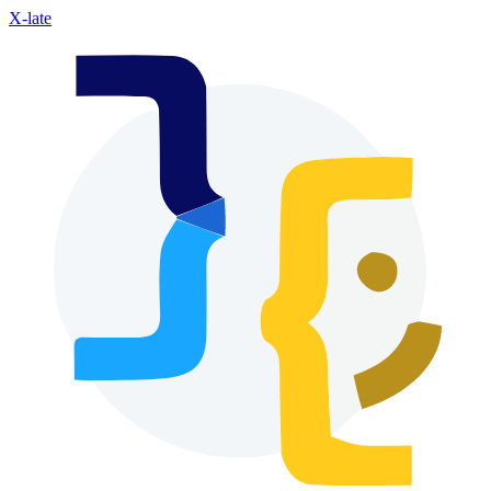
X-late