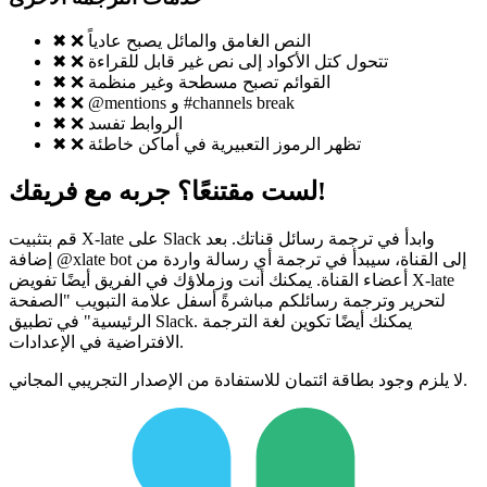
❌ النص الغامق والمائل يصبح عادياً
✖
❌ تتحول كتل الأكواد إلى نص غير قابل للقراءة
✖
❌ القوائم تصبح مسطحة وغير منظمة
✖
❌ @mentions و #channels break
✖
❌ الروابط تفسد
✖
❌ تظهر الرموز التعبيرية في أماكن خاطئة
✖
لست مقتنعًا؟ جربه مع فريقك!
قم بتثبيت X-late على Slack وابدأ في ترجمة رسائل قناتك. بعد
إضافة @xlate bot إلى القناة، سيبدأ في ترجمة أي رسالة واردة من
أعضاء القناة. يمكنك أنت وزملاؤك في الفريق أيضًا تفويض X-late
لتحرير وترجمة رسائلكم مباشرةً أسفل علامة التبويب "الصفحة
الرئيسية" في تطبيق Slack. يمكنك أيضًا تكوين لغة الترجمة
الافتراضية في الإعدادات.
لا يلزم وجود بطاقة ائتمان للاستفادة من الإصدار التجريبي المجاني.