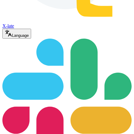
X-late
Language