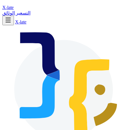
X-late
التسعير
الوثائق
X-late